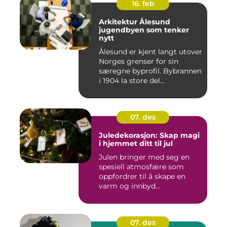
16. feb
Arkitektur Ålesund
jugendbyen som tenker
nytt
Ålesund er kjent langt utover
Norges grenser for sin
særegne byprofil. Bybrannen
i 1904 la store del...
07. des
Juledekorasjon: Skap magi
i hjemmet ditt til jul
Julen bringer med seg en
spesiell atmosfære som
oppfordrer til å skape en
varm og innbyd...
07. des