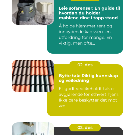
Leie sofarenser: En guide til
hvordan du holder
møblene dine i topp stand
Å holde hjemmet rent og
innbydende kan være en
utfordring for mange. En
viktig, men ofte...
02. des
Bytte tak: Riktig kunnskap
og veiledning
Et godt vedlikeholdt tak er
avgjørende for ethvert hjem.
Ikke bare beskytter det mot
væ...
02. des