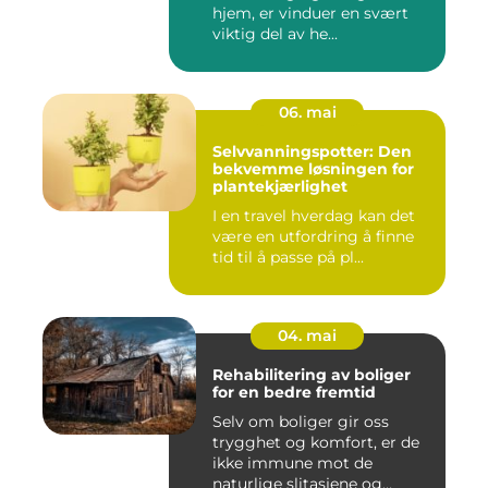
hjem, er vinduer en svært
viktig del av he...
06. mai
Selvvanningspotter: Den
bekvemme løsningen for
plantekjærlighet
I en travel hverdag kan det
være en utfordring å finne
tid til å passe på pl...
04. mai
Rehabilitering av boliger
for en bedre fremtid
Selv om boliger gir oss
trygghet og komfort, er de
ikke immune mot de
naturlige slitasjene og