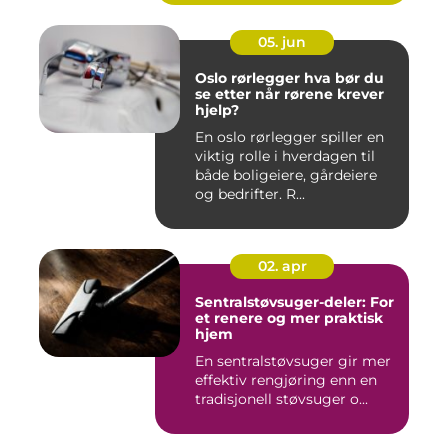
05. jun
Oslo rørlegger hva bør du
se etter når rørene krever
hjelp?
En oslo rørlegger spiller en
viktig rolle i hverdagen til
både boligeiere, gårdeiere
og bedrifter. R...
02. apr
Sentralstøvsuger-deler: For
et renere og mer praktisk
hjem
En sentralstøvsuger gir mer
effektiv rengjøring enn en
tradisjonell støvsuger o...