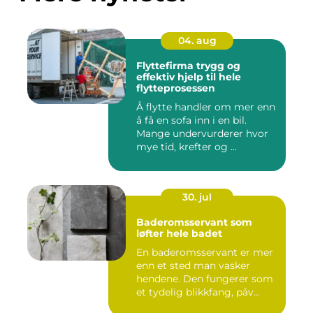
04. aug
Flyttefirma trygg og
effektiv hjelp til hele
flytteprosessen
Å flytte handler om mer enn
å få en sofa inn i en bil.
Mange undervurderer hvor
mye tid, krefter og ...
30. jul
Baderomsservant som
løfter hele badet
En baderomsservant er mer
enn et sted man vasker
hendene. Den fungerer som
et tydelig blikkfang, påv...