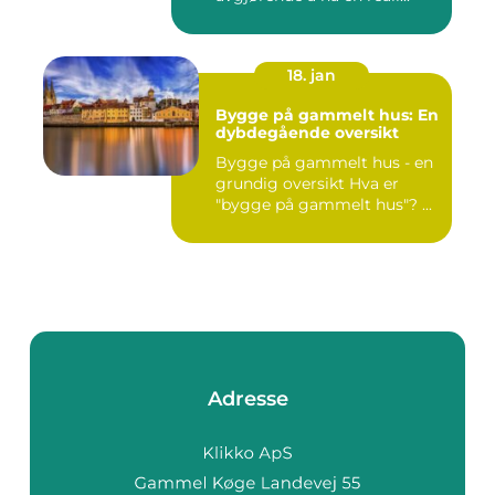
18. jan
Bygge på gammelt hus: En
dybdegående oversikt
Bygge på gammelt hus - en
grundig oversikt Hva er
"bygge på gammelt hus"? ...
Adresse