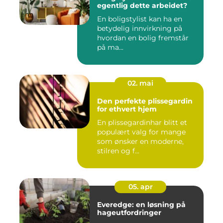
egentlig dette arbeidet?
En boligstylist kan ha en
betydelig innvirkning på
hvordan en bolig fremstår
på ma...
02. mai
Den perfekte plissegardin
for ethvert hjem
En plissegardinhar blitt et
populært valg for mange
som ønsker en moderne,
stilren og f...
05. apr
Everedge: en løsning på
hageutfordringer