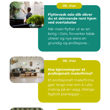
06. mar
Flyttevask oslo slik sikrer
du et skinnende rent hjem
ved overtakelse
Når noen flytter ut av en
bolig i Oslo, forventer både
utleier og nye eiere en
grundig og profesjone...
06. mar
Hva kjennetegner et
profesjonelt malerfirma?
Et profesjonelt malerfirma
gjør langt mer enn å rulle
maling på en vegg. Riktige
fagfolk planlegger ...