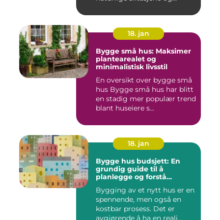
skaden...
18. jan
Bygge små hus: Maksimer
plantearealet og
minimalistisk livsstil
En oversikt over bygge små
hus Bygge små hus har blitt
en stadig mer populær trend
blant huseiere s...
18. jan
Bygge hus budsjett: En
grundig guide til å
planlegge og forstå
kostnadene
Bygging av et nytt hus er en
spennende, men også en
kostbar prosess. Det er
avgjørende å ha en reali...