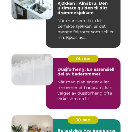
Kjøkken i Alnabru: Den
ultimate guiden til ditt
drømmekjøkken
Når man ser etter det
perfekte kjøkken, er det
mange faktorer som spiller
inn. Kj&oslas...
01. nov
Dusjforheng: En essensiell
del av baderommet
Når man planlegger eller
renoverer et baderom, kan
valget av dusjforheng ofte
virke som en lit...
30. sep
Boligstylist: Hva innebærer