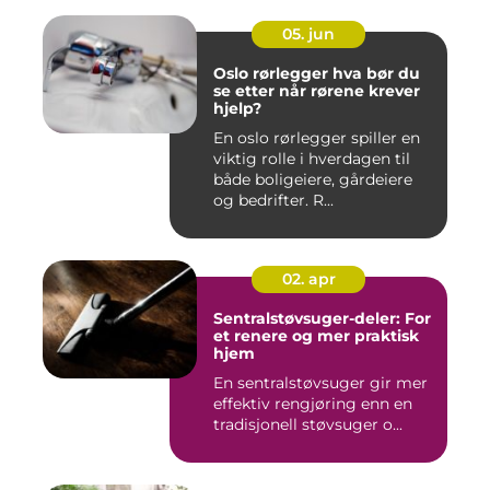
05. jun
Oslo rørlegger hva bør du
se etter når rørene krever
hjelp?
En oslo rørlegger spiller en
viktig rolle i hverdagen til
både boligeiere, gårdeiere
og bedrifter. R...
02. apr
Sentralstøvsuger-deler: For
et renere og mer praktisk
hjem
En sentralstøvsuger gir mer
effektiv rengjøring enn en
tradisjonell støvsuger o...