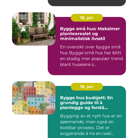
skaden...
18. jan
Bygge små hus: Maksimer
plantearealet og
minimalistisk livsstil
En oversikt over bygge små
hus Bygge små hus har blitt
en stadig mer populær trend
blant huseiere s...
18. jan
Bygge hus budsjett: En
grundig guide til å
planlegge og forstå
kostnadene
Bygging av et nytt hus er en
spennende, men også en
kostbar prosess. Det er
avgjørende å ha en reali...