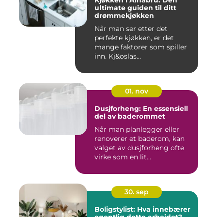
Kjøkken i Alnabru: Den
ultimate guiden til ditt
drømmekjøkken
Når man ser etter det
perfekte kjøkken, er det
mange faktorer som spiller
inn. Kj&oslas...
01. nov
Dusjforheng: En essensiell
del av baderommet
Når man planlegger eller
renoverer et baderom, kan
valget av dusjforheng ofte
virke som en lit...
30. sep
Boligstylist: Hva innebærer