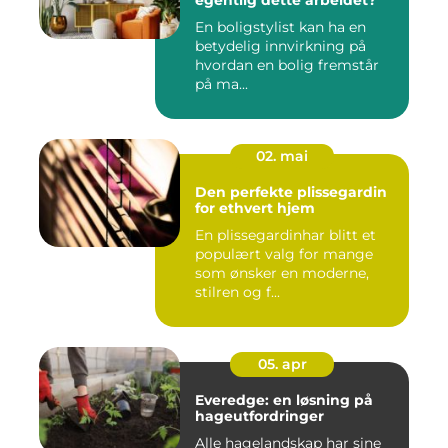
egentlig dette arbeidet?
En boligstylist kan ha en
betydelig innvirkning på
hvordan en bolig fremstår
på ma...
02. mai
Den perfekte plissegardin
for ethvert hjem
En plissegardinhar blitt et
populært valg for mange
som ønsker en moderne,
stilren og f...
05. apr
Everedge: en løsning på
hageutfordringer
Alle hagelandskap har sine