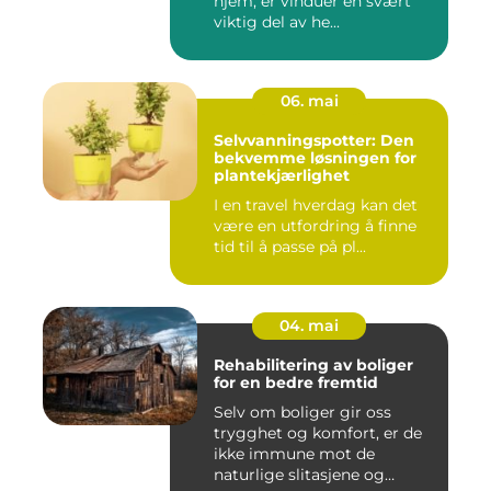
hjem, er vinduer en svært
viktig del av he...
06. mai
Selvvanningspotter: Den
bekvemme løsningen for
plantekjærlighet
I en travel hverdag kan det
være en utfordring å finne
tid til å passe på pl...
04. mai
Rehabilitering av boliger
for en bedre fremtid
Selv om boliger gir oss
trygghet og komfort, er de
ikke immune mot de
naturlige slitasjene og