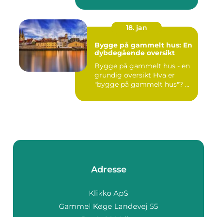
18. jan
Bygge på gammelt hus: En
dybdegående oversikt
Bygge på gammelt hus - en
grundig oversikt Hva er
"bygge på gammelt hus"? ...
Adresse