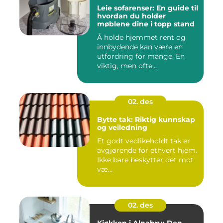
Leie sofarenser: En guide til
hvordan du holder
møblene dine i topp stand
Å holde hjemmet rent og
innbydende kan være en
utfordring for mange. En
viktig, men ofte...
02. des
Bytte tak: Riktig kunnskap
og veiledning
Et godt vedlikeholdt tak er
avgjørende for ethvert hjem.
Ikke bare beskytter det mot
væ...
02. des