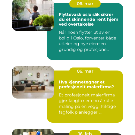
06. mar
Flyttevask oslo slik sikrer
du et skinnende rent hjem
ved overtakelse
Når noen flytter ut av en
bolig i Oslo, forventer både
utleier og nye eiere en
grundig og profesjone...
06. mar
Hva kjennetegner et
profesjonelt malerfirma?
Et profesjonelt malerfirma
gjør langt mer enn å rulle
maling på en vegg. Riktige
fagfolk planlegger ...
16. feb