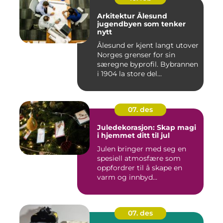
Arkitektur Ålesund
jugendbyen som tenker
nytt
Ålesund er kjent langt utover
Norges grenser for sin
særegne byprofil. Bybrannen
i 1904 la store del...
07. des
Juledekorasjon: Skap magi
i hjemmet ditt til jul
Julen bringer med seg en
spesiell atmosfære som
oppfordrer til å skape en
varm og innbyd...
07. des