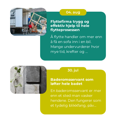
04. aug
Flyttefirma trygg og
effektiv hjelp til hele
flytteprosessen
Å flytte handler om mer enn
å få en sofa inn i en bil.
Mange undervurderer hvor
mye tid, krefter og ...
30. jul
Baderomsservant som
løfter hele badet
En baderomsservant er mer
enn et sted man vasker
hendene. Den fungerer som
et tydelig blikkfang, påv...