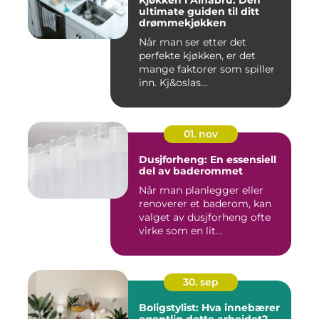
Kjøkken i Alnabru: Den
ultimate guiden til ditt
drømmekjøkken
Når man ser etter det
perfekte kjøkken, er det
mange faktorer som spiller
inn. Kj&oslas...
01. nov
Dusjforheng: En essensiell
del av baderommet
Når man planlegger eller
renoverer et baderom, kan
valget av dusjforheng ofte
virke som en lit...
30. sep
Boligstylist: Hva innebærer