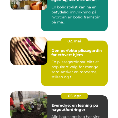
egentlig dette arbeidet?
En boligstylist kan ha en
betydelig innvirkning på
hvordan en bolig fremstår
på ma...
02. mai
Den perfekte plissegardin
for ethvert hjem
En plissegardinhar blitt et
populært valg for mange
som ønsker en moderne,
stilren og f...
05. apr
Everedge: en løsning på
hageutfordringer
Alle hagelandskap har sine