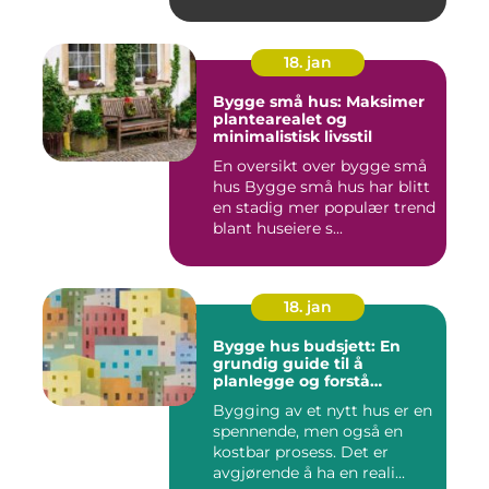
skaden...
18. jan
Bygge små hus: Maksimer
plantearealet og
minimalistisk livsstil
En oversikt over bygge små
hus Bygge små hus har blitt
en stadig mer populær trend
blant huseiere s...
18. jan
Bygge hus budsjett: En
grundig guide til å
planlegge og forstå
kostnadene
Bygging av et nytt hus er en
spennende, men også en
kostbar prosess. Det er
avgjørende å ha en reali...