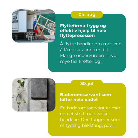
04. aug
Flyttefirma trygg og
effektiv hjelp til hele
flytteprosessen
Å flytte handler om mer enn
å få en sofa inn i en bil.
Mange undervurderer hvor
mye tid, krefter og ...
30. jul
Baderomsservant som
løfter hele badet
En baderomsservant er mer
enn et sted man vasker
hendene. Den fungerer som
et tydelig blikkfang, påv...