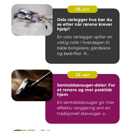
05. jun
Oslo rørlegger hva bør du
se etter når rørene krever
hjelp?
En oslo rørlegger spiller en
viktig rolle i hverdagen til
både boligeiere, gårdeiere
og bedrifter. R...
02. apr
Sentralstøvsuger-deler: For
et renere og mer praktisk
hjem
En sentralstøvsuger gir mer
effektiv rengjøring enn en
tradisjonell støvsuger o...