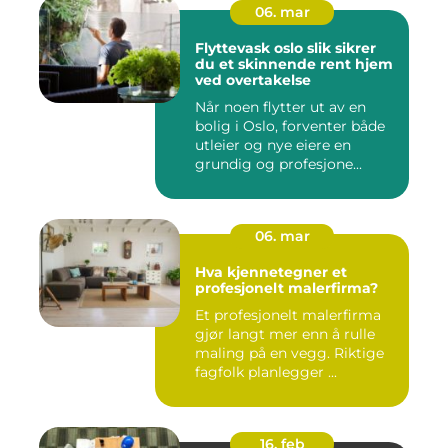
06. mar
Flyttevask oslo slik sikrer
du et skinnende rent hjem
ved overtakelse
Når noen flytter ut av en
bolig i Oslo, forventer både
utleier og nye eiere en
grundig og profesjone...
06. mar
Hva kjennetegner et
profesjonelt malerfirma?
Et profesjonelt malerfirma
gjør langt mer enn å rulle
maling på en vegg. Riktige
fagfolk planlegger ...
16. feb