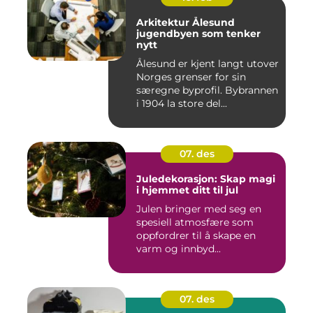
Arkitektur Ålesund
jugendbyen som tenker
nytt
Ålesund er kjent langt utover
Norges grenser for sin
særegne byprofil. Bybrannen
i 1904 la store del...
07. des
Juledekorasjon: Skap magi
i hjemmet ditt til jul
Julen bringer med seg en
spesiell atmosfære som
oppfordrer til å skape en
varm og innbyd...
07. des