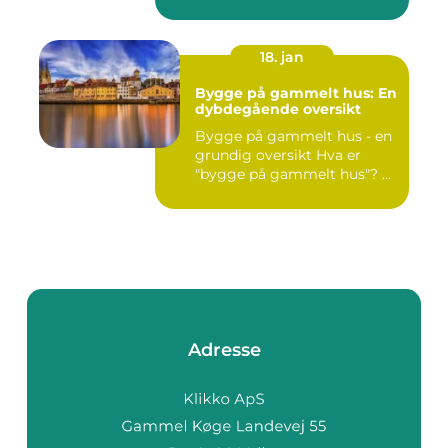
18. jan
Bygge på gammelt hus: En
dybdegående oversikt
Bygge på gammelt hus - en
grundig oversikt Hva er
"bygge på gammelt hus"? ...
Adresse