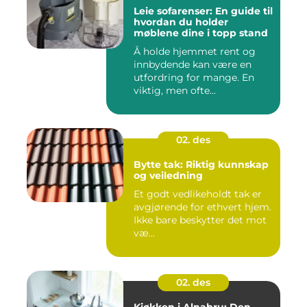
Leie sofarenser: En guide til
hvordan du holder
møblene dine i topp stand
Å holde hjemmet rent og
innbydende kan være en
utfordring for mange. En
viktig, men ofte...
02. des
Bytte tak: Riktig kunnskap
og veiledning
Et godt vedlikeholdt tak er
avgjørende for ethvert hjem.
Ikke bare beskytter det mot
væ...
02. des