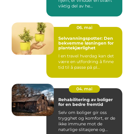
hjem, er vinduer en svært
viktig del av he...
06. mai
Selvvanningspotter: Den
bekvemme løsningen for
plantekjærlighet
I en travel hverdag kan det
være en utfordring å finne
tid til å passe på pl...
04. mai
Rehabilitering av boliger
for en bedre fremtid
Selv om boliger gir oss
trygghet og komfort, er de
ikke immune mot de
naturlige slitasjene og