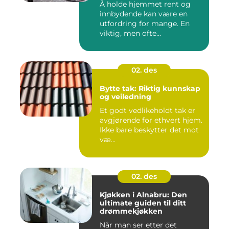
Å holde hjemmet rent og
innbydende kan være en
utfordring for mange. En
viktig, men ofte...
02. des
Bytte tak: Riktig kunnskap
og veiledning
Et godt vedlikeholdt tak er
avgjørende for ethvert hjem.
Ikke bare beskytter det mot
væ...
02. des
Kjøkken i Alnabru: Den
ultimate guiden til ditt
drømmekjøkken
Når man ser etter det