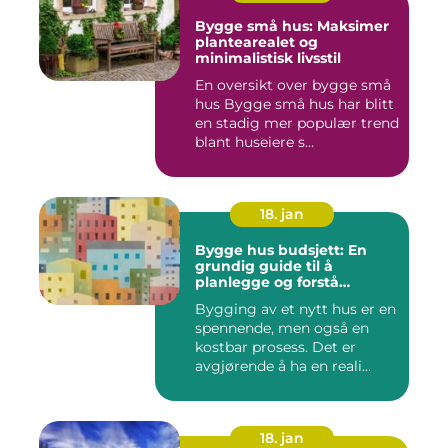
Bygge små hus: Maksimer
plantearealet og
minimalistisk livsstil
En oversikt over bygge små
hus Bygge små hus har blitt
en stadig mer populær trend
blant huseiere s...
18. jan
Bygge hus budsjett: En
grundig guide til å
planlegge og forstå
kostnadene
Bygging av et nytt hus er en
spennende, men også en
kostbar prosess. Det er
avgjørende å ha en reali...
18. jan