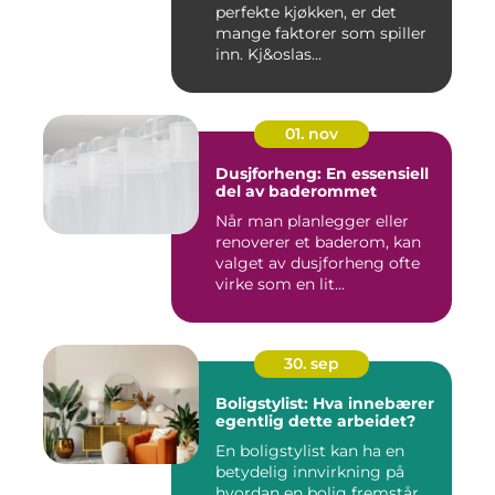
perfekte kjøkken, er det
mange faktorer som spiller
inn. Kj&oslas...
01. nov
Dusjforheng: En essensiell
del av baderommet
Når man planlegger eller
renoverer et baderom, kan
valget av dusjforheng ofte
virke som en lit...
30. sep
Boligstylist: Hva innebærer
egentlig dette arbeidet?
En boligstylist kan ha en
betydelig innvirkning på
hvordan en bolig fremstår