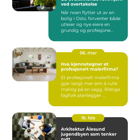
ved overtakelse
Når noen flytter ut av en
bolig i Oslo, forventer både
utleier og nye eiere en
grundig og profesjone...
06. mar
Hva kjennetegner et
profesjonelt malerfirma?
Et profesjonelt malerfirma
gjør langt mer enn å rulle
maling på en vegg. Riktige
fagfolk planlegger ...
16. feb
Arkitektur Ålesund
jugendbyen som tenker
nytt