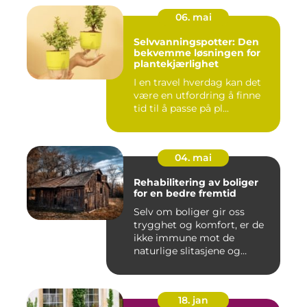
06. mai
Selvvanningspotter: Den
bekvemme løsningen for
plantekjærlighet
I en travel hverdag kan det
være en utfordring å finne
tid til å passe på pl...
04. mai
Rehabilitering av boliger
for en bedre fremtid
Selv om boliger gir oss
trygghet og komfort, er de
ikke immune mot de
naturlige slitasjene og
skaden...
18. jan