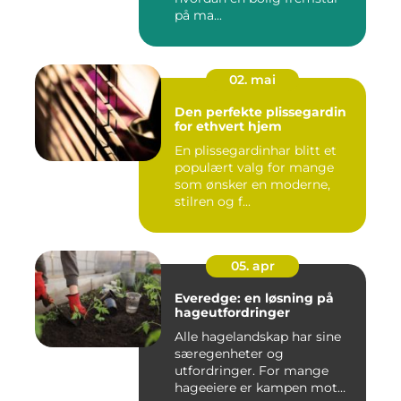
på ma...
02. mai
Den perfekte plissegardin
for ethvert hjem
En plissegardinhar blitt et
populært valg for mange
som ønsker en moderne,
stilren og f...
05. apr
Everedge: en løsning på
hageutfordringer
Alle hagelandskap har sine
særegenheter og
utfordringer. For mange
hageeiere er kampen mot