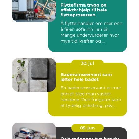
Flyttefirma trygg og
effektiv hjelp til hele
flytteprosessen
Å flytte handler om mer enn
å få en sofa inn i en bil.
Mange undervurderer hvor
mye tid, krefter og ...
30. jul
Baderomsservant som
løfter hele badet
En baderomsservant er mer
enn et sted man vasker
hendene. Den fungerer som
et tydelig blikkfang, påv...
05. jun
Oslo rørlegger hva bør du