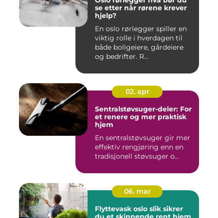
se etter når rørene krever
hjelp?
En oslo rørlegger spiller en
viktig rolle i hverdagen til
både boligeiere, gårdeiere
og bedrifter. R...
02. apr
Sentralstøvsuger-deler: For
et renere og mer praktisk
hjem
En sentralstøvsuger gir mer
effektiv rengjøring enn en
tradisjonell støvsuger o...
06. mar
Flyttevask oslo slik sikrer
du et skinnende rent hjem