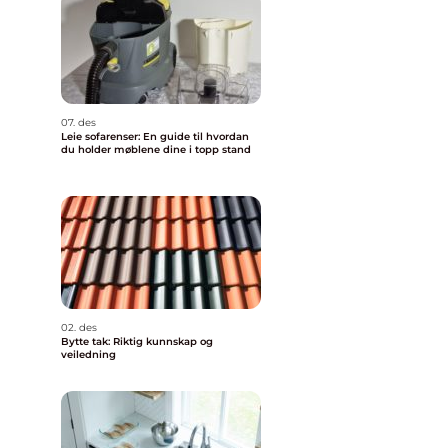
å
07. des
Leie sofarenser: En guide til hvordan
du holder møblene dine i topp stand
02. des
Bytte tak: Riktig kunnskap og
veiledning