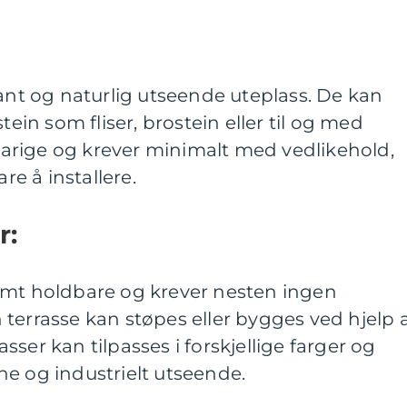
gant og naturlig utseende uteplass. De kan
tein som fliser, brostein eller til og med
r varige og krever minimalt med vedlikehold,
e å installere.
r:
emt holdbare og krever nesten ingen
terrasse kan støpes eller bygges ved hjelp 
ser kan tilpasses i forskjellige farger og
e og industrielt utseende.