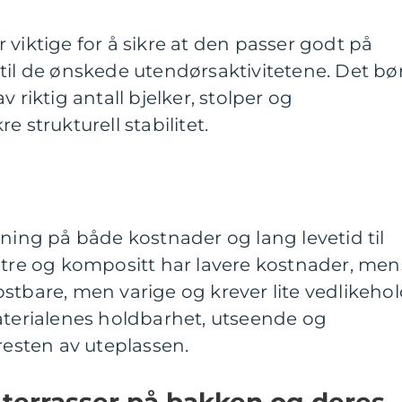
 viktige for å sikre at den passer godt på
til de ønskede utendørsaktivitetene. Det bø
 riktig antall bjelker, stolper og
e strukturell stabilitet.
kning på både kostnader og lang levetid til
 tre og kompositt har lavere kostnader, men
stbare, men varige og krever lite vedlikehol
aterialenes holdbarhet, utseende og
resten av uteplassen.
r terrasser på bakken og deres