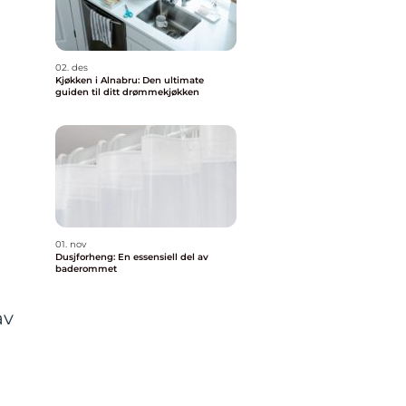
02. des
Kjøkken i Alnabru: Den ultimate
guiden til ditt drømmekjøkken
01. nov
Dusjforheng: En essensiell del av
baderommet
av