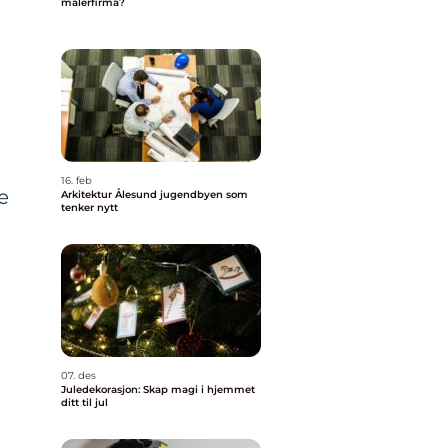
malerfirma?
16. feb
e
Arkitektur Ålesund jugendbyen som
tenker nytt
07. des
Juledekorasjon: Skap magi i hjemmet
ditt til jul