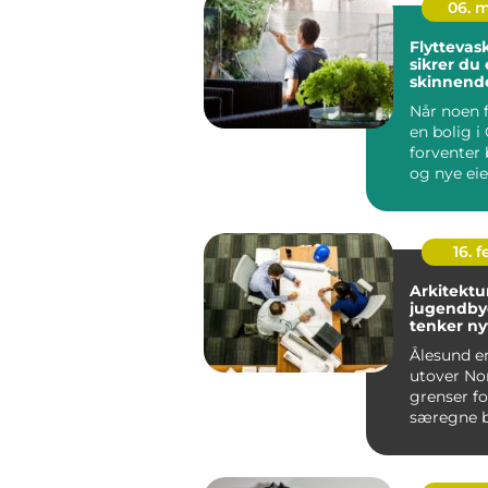
06. 
Flyttevask o
sikrer du 
skinnend
ved overt
Når noen f
en bolig i 
forventer 
og nye eie
grundig o
profesjone.
16. 
Arkitektu
jugendby
tenker ny
Ålesund er
utover No
grenser fo
særegne b
Bybrannen 
store del...