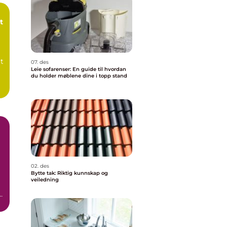
t
t
07. des
Leie sofarenser: En guide til hvordan
du holder møblene dine i topp stand
02. des
Bytte tak: Riktig kunnskap og
veiledning
e