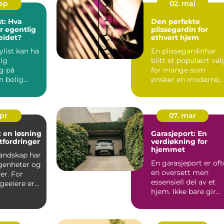
sep
02. mai
st: Hva
Den perfekte
 egentlig
plissegardin for
eidet?
ethvert hjem
ylist kan ha
En plissegardinhar
lig
blitt et populært val
ng på
for mange som
n bolig
ønsker en moderne,
å ma...
stilren og f...
apr
07. mar
 en løsning
Garasjeport: En
fordringer
verdiøkning for
hjemmet
landskap har
En garasjeport er oft
genheter og
en oversett men
er. For
essensiell del av et
eeiere er
hjem. Ikke bare gir
t u&o...
den sikkerhet og bes.