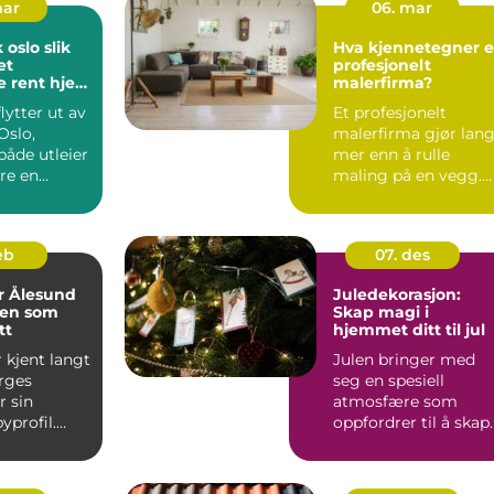
mar
06. mar
slo slik
Hva kjennetegner e
et
profesjonelt
e rent hjem
malerfirma?
akelse
lytter ut av
Et profesjonelt
Oslo,
malerfirma gjør lang
både utleier
mer enn å rulle
re en
maling på en vegg.
g
Riktige fagfolk
..
planlegger ...
feb
07. des
r Ålesund
Juledekorasjon:
en som
Skap magi i
tt
hjemmet ditt til jul
 kjent langt
Julen bringer med
rges
seg en spesiell
r sin
atmosfære som
yprofil.
oppfordrer til å skap
i 1904 la
en varm og innbyd...