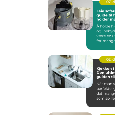
07. 
Leie sofa
guide til
holder m
i topp st
Å holde h
og innbyd
være en u
for mange.
men ofte..
02. 
Kjøkken i
Den ulti
guiden til
drømmek
Når man se
perfekte k
det mange
som spille
Kj&oslas...