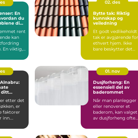
des
02. des
renser: En
Bytte tak: Riktig
 hvordan du
kunnskap og
øblene dine
veiledning
and
jemmet rent
Et godt vedlikeholdt
ende kan
tak er avgjørende fo
tfordring
ethvert hjem. Ikke
 En viktig,
bare beskytter det
.
mot væ...
des
01. nov
 Alnabru:
Dusjforheng: En
mate
essensiell del av
 ditt
baderommet
jøkken
r etter det
Når man planlegger
jøkken, er
eller renoverer et
 faktorer
baderom, kan valget
r inn.
av dusjforheng ofte
virke som en lit...