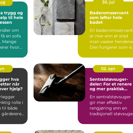
aug
30. jul
g og
Baderomsservant
elp til hele
som løfter hele
sessen
badet
andler om
En baderomsservant
få en sofa
er mer enn et sted
il. Mange
man vasker hendene
erer hvor
Den fungerer som e
efter og ...
tydelig blikkfang,
påv...
jun
02. apr
ger hva
Sentralstøvsuger-
 etter når
deler: For et renere
ever hjelp?
og mer praktisk
hjem
rlegger
En sentralstøvsuger
iktig rolle i
gir mer effektiv
 til både
rengjøring enn en
, gårdeiere
tradisjonell støvsuge
r. R...
o...