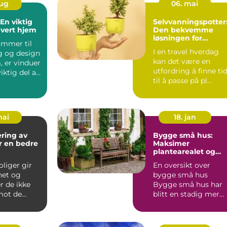
aug
06. mai
En viktig
Selvvanningspotter
hvert hjem
Den bekvemme
løsningen for
ommer til
plantekjærlighet
I en travel hverdag
g og design
kan det være en
, er vinduer
utfordring å finne ti
iktig del av
til å passe på pl...
mai
18. jan
ering av
Bygge små hus:
or en bedre
Maksimer
plantearealet og
minimalistisk livsstil
liger gir
En oversikt over
het og
bygge små hus
r de ikke
Bygge små hus har
ot de
blitt en stadig mer
slitasjene
populær trend blant
..
huseiere s...