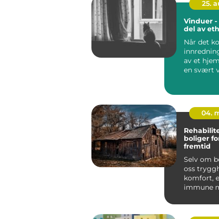
25. 
Vinduer - 
del av et
Når det k
innrednin
av et hjem
en svært v
he...
04. 
Rehabilit
boliger f
fremtid
Selv om bo
oss trygg
komfort, e
immune m
naturlige 
og skaden.