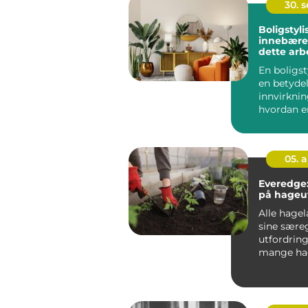
30. 
Boligstyli
innebærer
dette arb
En boligst
en betyde
innvirkni
hvordan e
fremstår p
05. 
Everedge:
på hageut
Alle hage
sine sære
utfordring
mange hag
kampen mo