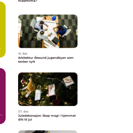
malerfirma?
.
t
16. feb
Arkitektur Ålesund jugendbyen som
tenker nytt
07. des
r
Juledekorasjon: Skap magi i hjemmet
ditt til jul