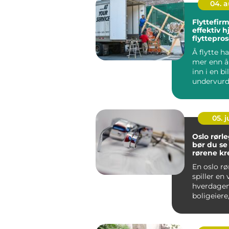
04. 
Flyttefirma tryg
effektiv hj
flyttepro
Å flytte h
mer enn å 
inn i en b
undervurd
mye tid, kr
05. 
Oslo rørleg
bør du se
rørene kr
En oslo rø
spiller en v
hverdagen
boligeiere
og bedrifte