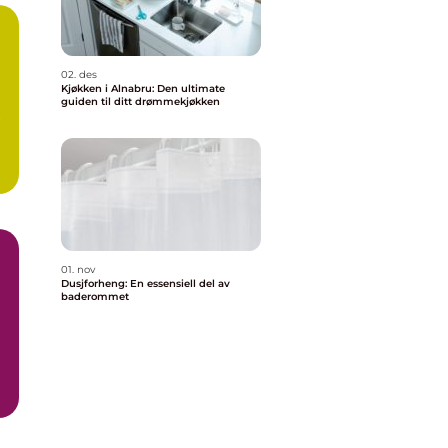
02. des
Kjøkken i Alnabru: Den ultimate
guiden til ditt drømmekjøkken
r
01. nov
Dusjforheng: En essensiell del av
baderommet