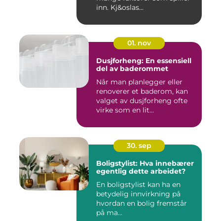
inn. Kj&oslas...
01. nov
Dusjforheng: En essensiell
del av baderommet
Når man planlegger eller
renoverer et baderom, kan
valget av dusjforheng ofte
virke som en lit...
30. sep
Boligstylist: Hva innebærer
egentlig dette arbeidet?
En boligstylist kan ha en
betydelig innvirkning på
hvordan en bolig fremstår
på ma...