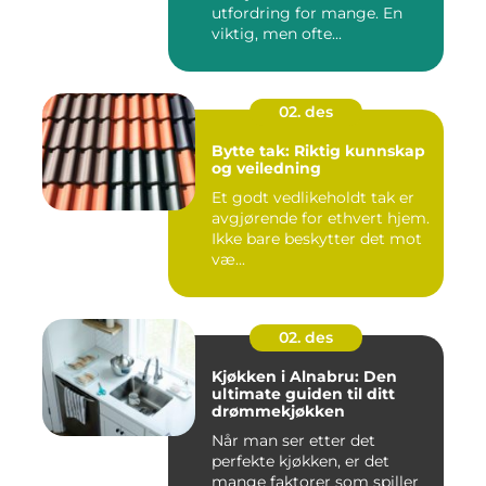
utfordring for mange. En
viktig, men ofte...
02. des
Bytte tak: Riktig kunnskap
og veiledning
Et godt vedlikeholdt tak er
avgjørende for ethvert hjem.
Ikke bare beskytter det mot
væ...
02. des
Kjøkken i Alnabru: Den
ultimate guiden til ditt
drømmekjøkken
Når man ser etter det
perfekte kjøkken, er det
mange faktorer som spiller