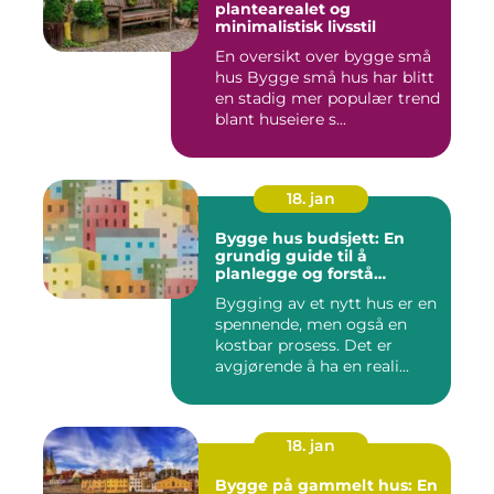
plantearealet og
minimalistisk livsstil
En oversikt over bygge små
hus Bygge små hus har blitt
en stadig mer populær trend
blant huseiere s...
18. jan
Bygge hus budsjett: En
grundig guide til å
planlegge og forstå
kostnadene
Bygging av et nytt hus er en
spennende, men også en
kostbar prosess. Det er
avgjørende å ha en reali...
18. jan
Bygge på gammelt hus: En