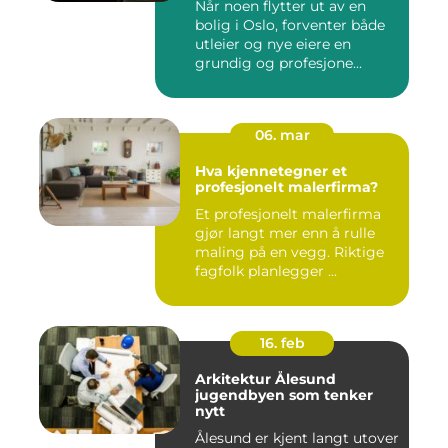
Når noen flytter ut av en
bolig i Oslo, forventer både
utleier og nye eiere en
grundig og profesjone...
06. mar
Hva kjennetegner et
profesjonelt malerfirma?
Et profesjonelt malerfirma
gjør langt mer enn å rulle
maling på en vegg. Riktige
fagfolk planlegger ...
16. feb
Arkitektur Ålesund
jugendbyen som tenker
nytt
Ålesund er kjent langt utover