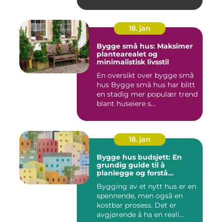
skaden...
18. jan
Bygge små hus: Maksimer
plantearealet og
minimalistisk livsstil
En oversikt over bygge små
hus Bygge små hus har blitt
en stadig mer populær trend
blant huseiere s...
18. jan
Bygge hus budsjett: En
grundig guide til å
planlegge og forstå
kostnadene
Bygging av et nytt hus er en
spennende, men også en
kostbar prosess. Det er
avgjørende å ha en reali...