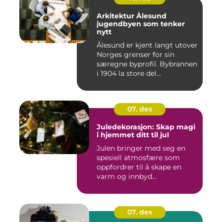
Arkitektur Ålesund
jugendbyen som tenker
nytt
Ålesund er kjent langt utover
Norges grenser for sin
særegne byprofil. Bybrannen
i 1904 la store del...
07. des
Juledekorasjon: Skap magi
i hjemmet ditt til jul
Julen bringer med seg en
spesiell atmosfære som
oppfordrer til å skape en
varm og innbyd...
07. des