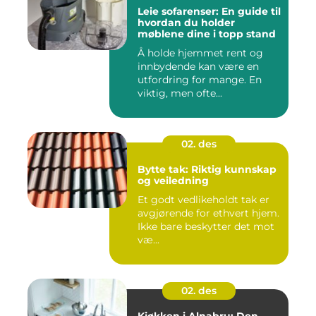
Leie sofarenser: En guide til
hvordan du holder
møblene dine i topp stand
Å holde hjemmet rent og
innbydende kan være en
utfordring for mange. En
viktig, men ofte...
02. des
Bytte tak: Riktig kunnskap
og veiledning
Et godt vedlikeholdt tak er
avgjørende for ethvert hjem.
Ikke bare beskytter det mot
væ...
02. des