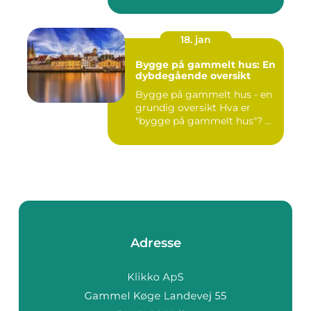
18. jan
Bygge på gammelt hus: En
dybdegående oversikt
Bygge på gammelt hus - en
grundig oversikt Hva er
"bygge på gammelt hus"? ...
Adresse