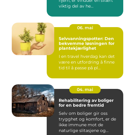
hjem, er vinduer en svært
viktig del av he...
06. mai
Selvvanningspotter: Den
bekvemme løsningen for
plantekjærlighet
I en travel hverdag kan det
være en utfordring å finne
tid til å passe på pl...
04. mai
Rehabilitering av boliger
for en bedre fremtid
Selv om boliger gir oss
trygghet og komfort, er de
ikke immune mot de
naturlige slitasjene og