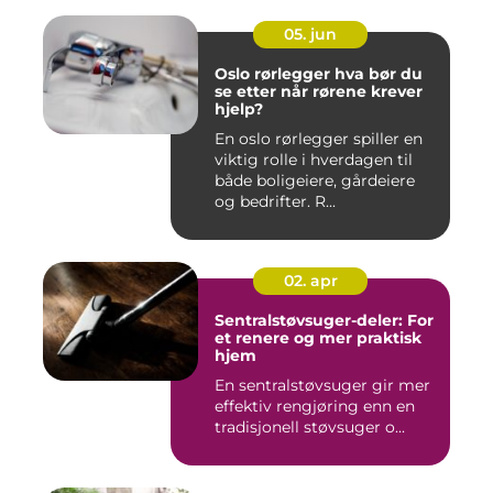
05. jun
Oslo rørlegger hva bør du
se etter når rørene krever
hjelp?
En oslo rørlegger spiller en
viktig rolle i hverdagen til
både boligeiere, gårdeiere
og bedrifter. R...
02. apr
Sentralstøvsuger-deler: For
et renere og mer praktisk
hjem
En sentralstøvsuger gir mer
effektiv rengjøring enn en
tradisjonell støvsuger o...