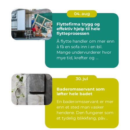
04. aug
Flyttefirma trygg og
effektiv hjelp til hele
flytteprosessen
Å flytte handler om mer enn
å få en sofa inn i en bil.
Mange undervurderer hvor
mye tid, krefter og ...
30. jul
Baderomsservant som
løfter hele badet
En baderomsservant er mer
enn et sted man vasker
hendene. Den fungerer som
et tydelig blikkfang, påv...