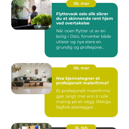
06. mar
Flyttevask oslo slik sikrer
du et skinnende rent hjem
ved overtakelse
Når noen flytter ut av en
bolig i Oslo, forventer både
utleier og nye eiere en
grundig og profesjone...
06. mar
Hva kjennetegner et
profesjonelt malerfirma?
Et profesjonelt malerfirma
gjør langt mer enn å rulle
maling på en vegg. Riktige
fagfolk planlegger ...
16. feb