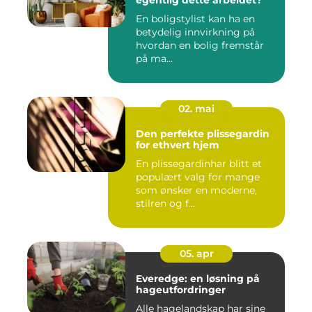
egentlig dette arbeidet?
En boligstylist kan ha en
betydelig innvirkning på
hvordan en bolig fremstår
på ma...
02. mai
Den perfekte plissegardin
for ethvert hjem
En plissegardinhar blitt et
populært valg for mange
som ønsker en moderne,
stilren og f...
05. apr
Everedge: en løsning på
hageutfordringer
Alle hagelandskap har sine