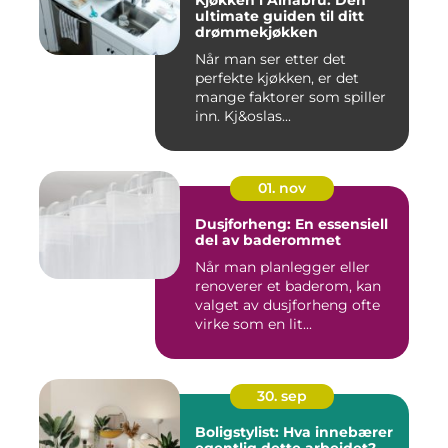
Kjøkken i Alnabru: Den
ultimate guiden til ditt
drømmekjøkken
Når man ser etter det
perfekte kjøkken, er det
mange faktorer som spiller
inn. Kj&oslas...
01. nov
Dusjforheng: En essensiell
del av baderommet
Når man planlegger eller
renoverer et baderom, kan
valget av dusjforheng ofte
virke som en lit...
30. sep
Boligstylist: Hva innebærer