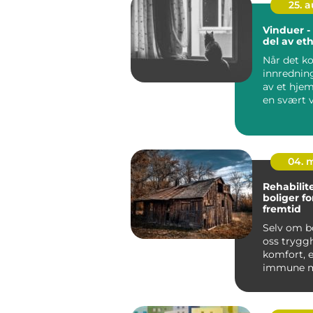
25. 
Vinduer - 
del av et
Når det k
innrednin
av et hjem
en svært v
he...
04. 
Rehabilit
boliger f
fremtid
Selv om bo
oss trygg
komfort, e
immune m
naturlige 
og skaden.