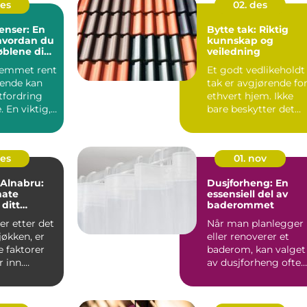
des
02. des
renser: En
Bytte tak: Riktig
 hvordan du
kunnskap og
øblene dine
veiledning
and
jemmet rent
Et godt vedlikeholdt
ende kan
tak er avgjørende fo
tfordring
ethvert hjem. Ikke
 En viktig,
bare beskytter det
.
mot væ...
des
01. nov
 Alnabru:
Dusjforheng: En
mate
essensiell del av
 ditt
baderommet
jøkken
r etter det
Når man planlegger
jøkken, er
eller renoverer et
 faktorer
baderom, kan valget
r inn.
av dusjforheng ofte
virke som en lit...