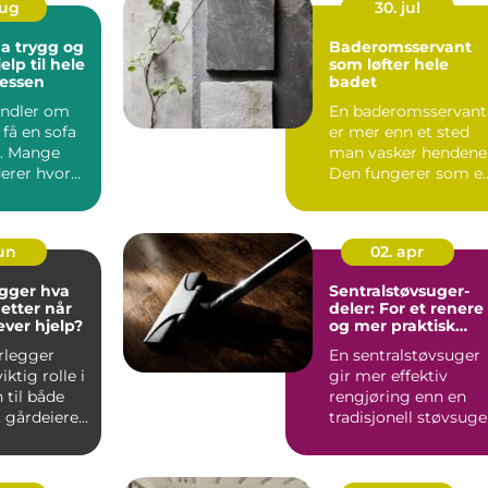
aug
30. jul
g og
Baderomsservant
elp til hele
som løfter hele
sessen
badet
andler om
En baderomsservant
få en sofa
er mer enn et sted
il. Mange
man vasker hendene
erer hvor
Den fungerer som e
efter og ...
tydelig blikkfang,
påv...
jun
02. apr
ger hva
Sentralstøvsuger-
 etter når
deler: For et renere
ever hjelp?
og mer praktisk
hjem
rlegger
En sentralstøvsuger
iktig rolle i
gir mer effektiv
 til både
rengjøring enn en
, gårdeiere
tradisjonell støvsuge
r. R...
o...