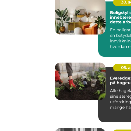
30. 
Boligstyli
innebærer
dette arb
En boligst
en betyde
innvirkni
hvordan e
fremstår p
05. 
Everedge:
på hageut
Alle hage
sine sære
utfordring
mange hag
kampen mo