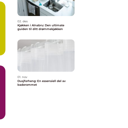
02. des
Kjøkken i Alnabru: Den ultimate
guiden til ditt drømmekjøkken
r
01. nov
Dusjforheng: En essensiell del av
baderommet