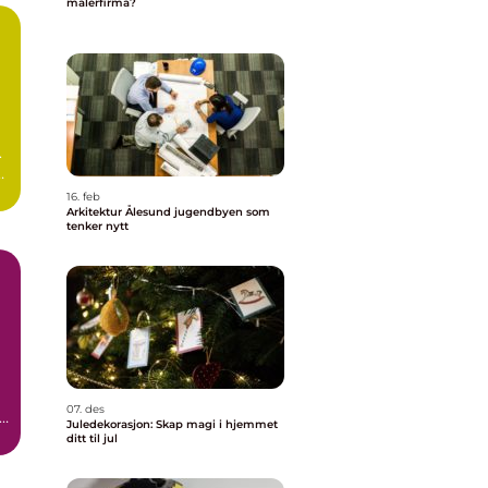
malerfirma?
.
t
16. feb
Arkitektur Ålesund jugendbyen som
tenker nytt
07. des
r
Juledekorasjon: Skap magi i hjemmet
ditt til jul