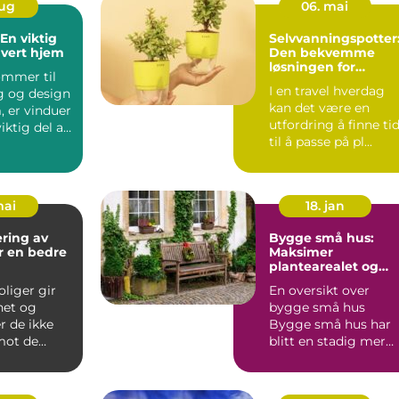
aug
06. mai
En viktig
Selvvanningspotter
hvert hjem
Den bekvemme
løsningen for
ommer til
plantekjærlighet
I en travel hverdag
g og design
kan det være en
, er vinduer
utfordring å finne ti
iktig del av
til å passe på pl...
mai
18. jan
ering av
Bygge små hus:
or en bedre
Maksimer
plantearealet og
minimalistisk livsstil
liger gir
En oversikt over
het og
bygge små hus
r de ikke
Bygge små hus har
ot de
blitt en stadig mer
slitasjene
populær trend blant
..
huseiere s...