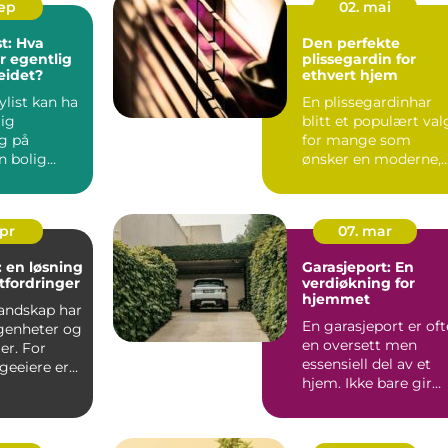
sep
02. mai
st: Hva
Den perfekte
 egentlig
plissegardin for
eidet?
ethvert hjem
ylist kan ha
En plissegardinhar
lig
blitt et populært val
ng på
for mange som
n bolig
ønsker en moderne,
å ma...
stilren og f...
apr
07. mar
 en løsning
Garasjeport: En
fordringer
verdiøkning for
hjemmet
landskap har
En garasjeport er oft
genheter og
en oversett men
er. For
essensiell del av et
eeiere er
hjem. Ikke bare gir
t u&o...
den sikkerhet og bes.