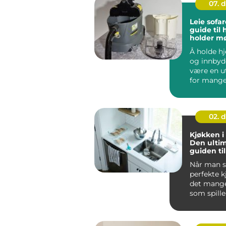
07. 
Leie sofa
guide til
holder m
i topp st
Å holde h
og innbyd
være en u
for mange.
men ofte..
02. 
Kjøkken i
Den ulti
guiden til
drømmek
Når man se
perfekte k
det mange
som spille
Kj&oslas...