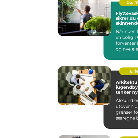
06. 
Flyttevask o
sikrer du 
skinnend
ved overt
Når noen f
en bolig i 
forventer 
og nye eie
grundig o
profesjone.
16. 
Arkitektu
jugendby
tenker ny
Ålesund er
utover No
grenser fo
særegne b
Bybrannen 
store del...