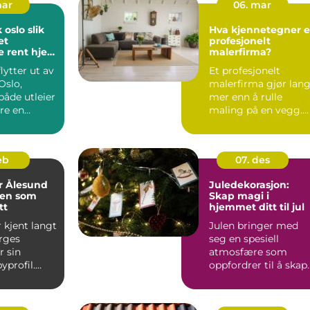
mar
06. mar
slo slik
Hva kjennetegner e
et
profesjonelt
e rent hjem
malerfirma?
akelse
lytter ut av
Et profesjonelt
Oslo,
malerfirma gjør lang
både utleier
mer enn å rulle
re en
maling på en vegg.
g
Riktige fagfolk
..
planlegger ...
feb
07. des
r Ålesund
Juledekorasjon:
en som
Skap magi i
tt
hjemmet ditt til jul
 kjent langt
Julen bringer med
rges
seg en spesiell
r sin
atmosfære som
yprofil.
oppfordrer til å skap
i 1904 la
en varm og innbyd...