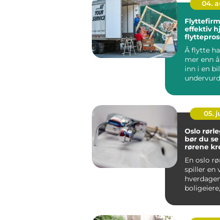
04. 
Flyttefirma tryg
effektiv hj
flyttepro
Å flytte h
mer enn å 
inn i en b
undervurd
mye tid, kr
05. 
Oslo rørleg
bør du se
rørene kr
En oslo rø
spiller en v
hverdagen
boligeiere
og bedrifte