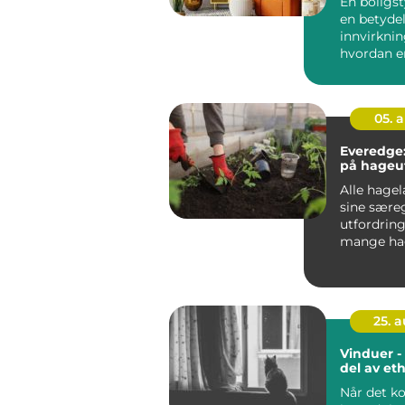
En boligst
en betyde
innvirkni
hvordan e
fremstår p
05. 
Everedge:
på hageut
Alle hage
sine sære
utfordring
mange hag
kampen mo
25. 
Vinduer - 
del av et
Når det k