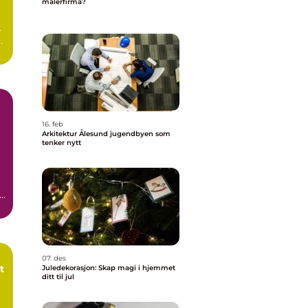
malerfirma?
.
t
16. feb
Arkitektur Ålesund jugendbyen som
tenker nytt
r
07. des
t
Juledekorasjon: Skap magi i hjemmet
ditt til jul