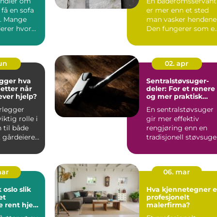
andler om
En baderomsservant
få en sofa
er mer enn et sted
il. Mange
man vasker hendene
erer hvor
Den fungerer som e
efter og ...
tydelig blikkfang,
påv...
jun
02. apr
ger hva
Sentralstøvsuger-
 etter når
deler: For et renere
ever hjelp?
og mer praktisk
hjem
rlegger
En sentralstøvsuger
iktig rolle i
gir mer effektiv
 til både
rengjøring enn en
, gårdeiere
tradisjonell støvsuge
r. R...
o...
mar
06. mar
slo slik
Hva kjennetegner e
et
profesjonelt
e rent hjem
malerfirma?
akelse