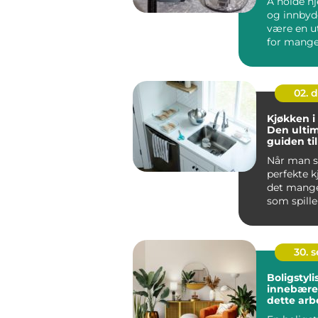
Å holde h
og innbyd
være en u
for mange.
men ofte..
02. 
Kjøkken i
Den ulti
guiden til
drømmek
Når man se
perfekte k
det mange
som spille
Kj&oslas...
30. 
Boligstyli
innebærer
dette arb