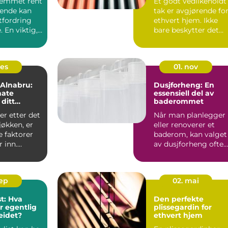
jemmet rent
Et godt vedlikeholdt
ende kan
tak er avgjørende fo
tfordring
ethvert hjem. Ikke
 En viktig,
bare beskytter det
.
mot væ...
des
01. nov
 Alnabru:
Dusjforheng: En
mate
essensiell del av
 ditt
baderommet
jøkken
r etter det
Når man planlegger
jøkken, er
eller renoverer et
 faktorer
baderom, kan valget
r inn.
av dusjforheng ofte
virke som en lit...
sep
02. mai
st: Hva
Den perfekte
 egentlig
plissegardin for
eidet?
ethvert hjem