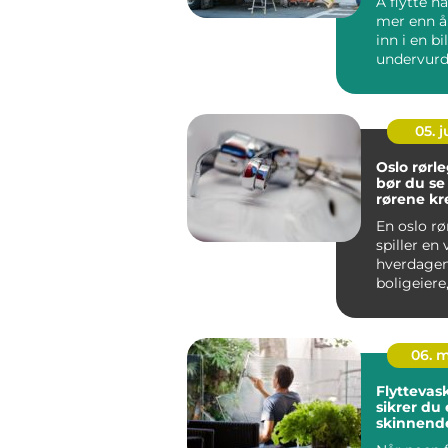
Å flytte h
mer enn å 
inn i en b
undervurd
mye tid, kr
05. 
Oslo rørleg
bør du se
rørene kr
En oslo rø
spiller en v
hverdagen
boligeiere
og bedrifte
06. 
Flyttevask o
sikrer du 
skinnend
ved overt