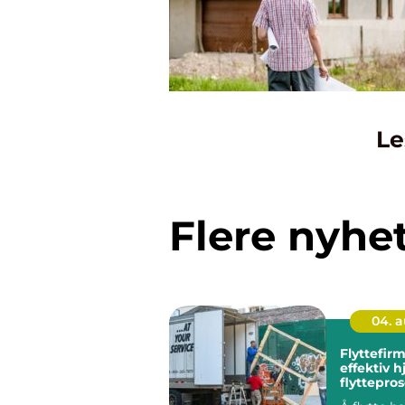
Le
Flere nyhe
04. 
Flyttefirma tryg
effektiv hj
flyttepro