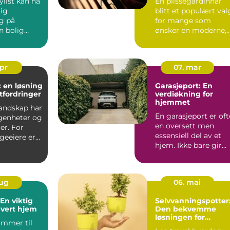
ylist kan ha
En plissegardinhar
lig
blitt et populært val
ng på
for mange som
n bolig
ønsker en moderne,
å ma...
stilren og f...
apr
07. mar
 en løsning
Garasjeport: En
fordringer
verdiøkning for
hjemmet
landskap har
En garasjeport er oft
genheter og
en oversett men
er. For
essensiell del av et
eeiere er
hjem. Ikke bare gir
t u&o...
den sikkerhet og bes.
aug
06. mai
En viktig
Selvvanningspotter
hvert hjem
Den bekvemme
løsningen for
ommer til
plantekjærlighet