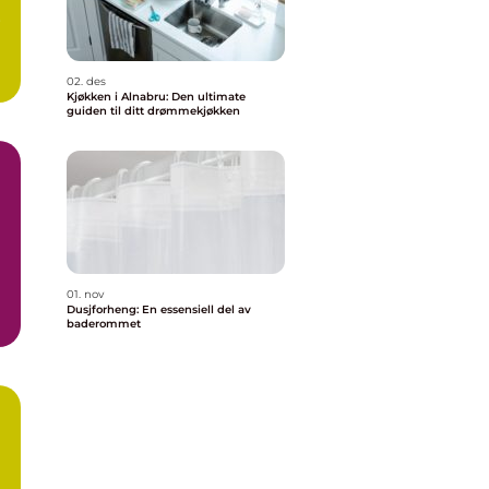
r
02. des
Kjøkken i Alnabru: Den ultimate
guiden til ditt drømmekjøkken
01. nov
Dusjforheng: En essensiell del av
baderommet