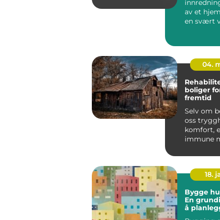
innrednin
av et hjem
en svært v
he...
04. 
Rehabilit
boliger f
fremtid
Selv om bo
oss trygg
komfort, e
immune m
naturlige 
og skaden.
18. j
Bygge hus
En grundi
å planleg
forstå ko