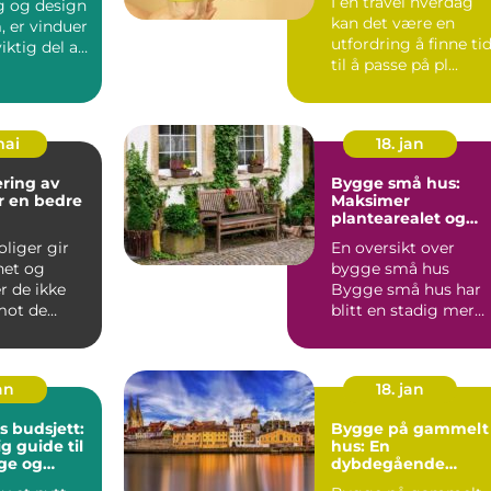
I en travel hverdag
g og design
kan det være en
, er vinduer
utfordring å finne ti
iktig del av
til å passe på pl...
mai
18. jan
ering av
Bygge små hus:
or en bedre
Maksimer
plantearealet og
minimalistisk livsstil
liger gir
En oversikt over
het og
bygge små hus
r de ikke
Bygge små hus har
ot de
blitt en stadig mer
slitasjene
populær trend blant
..
huseiere s...
an
18. jan
 budsjett:
Bygge på gammelt
g guide til
hus: En
ge og
dybdegående
stnadene
oversikt