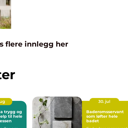
s flere innlegg her
ter
aug
30. jul
g og
Baderomsservant
elp til hele
som løfter hele
sessen
badet