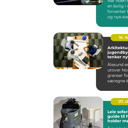
Når noen f
en bolig i 
forventer 
og nye eie
grundig o
profesjone.
16. 
Arkitektu
jugendby
tenker ny
Ålesund er
utover No
grenser fo
særegne b
Bybrannen 
store del...
07. 
Leie sofa
guide til
holder m
i topp st