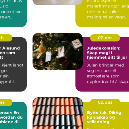
lytter ut av
Et profesjonelt
Oslo,
malerfirma gjør lang
både utleier
mer enn å rulle
re en
maling på en vegg.
g
Riktige fagfolk
..
planlegger ...
feb
07. des
r Ålesund
Juledekorasjon:
en som
Skap magi i
tt
hjemmet ditt til jul
 kjent langt
Julen bringer med
rges
seg en spesiell
r sin
atmosfære som
yprofil.
oppfordrer til å skap
i 1904 la
en varm og innbyd...
des
02. des
renser: En
Bytte tak: Riktig
 hvordan du
kunnskap og
øblene dine
veiledning
and