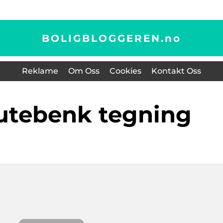
BOLIGBLOGGEREN.
no
Reklame
Om Oss
Cookies
Kontakt Oss
 utebenk tegning