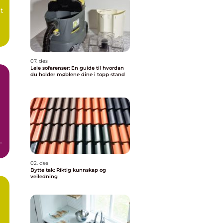
t
07. des
Leie sofarenser: En guide til hvordan
du holder møblene dine i topp stand
e
02. des
Bytte tak: Riktig kunnskap og
veiledning