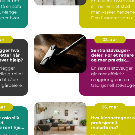
andler om
En baderomsservant
få en sofa
er mer enn et sted
il. Mange
man vasker hendene
erer hvor
Den fungerer som e
efter og ...
tydelig blikkfang,
påv...
jun
02. apr
ger hva
Sentralstøvsuger-
 etter når
deler: For et renere
ever hjelp?
og mer praktisk
hjem
rlegger
En sentralstøvsuger
iktig rolle i
gir mer effektiv
 til både
rengjøring enn en
, gårdeiere
tradisjonell støvsuge
r. R...
o...
mar
06. mar
slo slik
Hva kjennetegner e
et
profesjonelt
e rent hjem
malerfirma?
akelse