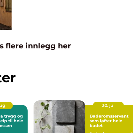
s flere innlegg her
ter
aug
30. jul
g og
Baderomsservant
elp til hele
som løfter hele
sessen
badet