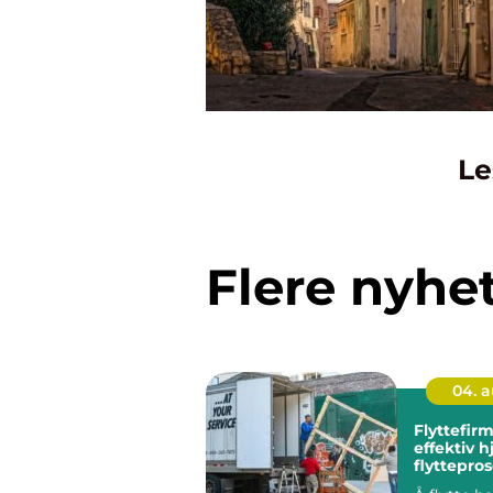
Le
Flere nyhe
04. 
Flyttefirma tryg
effektiv hj
flyttepro