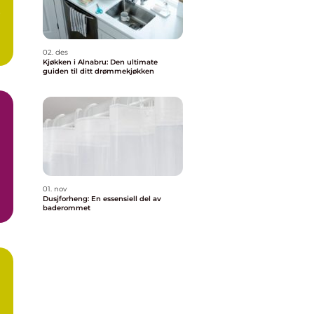
r
02. des
Kjøkken i Alnabru: Den ultimate
guiden til ditt drømmekjøkken
01. nov
Dusjforheng: En essensiell del av
baderommet