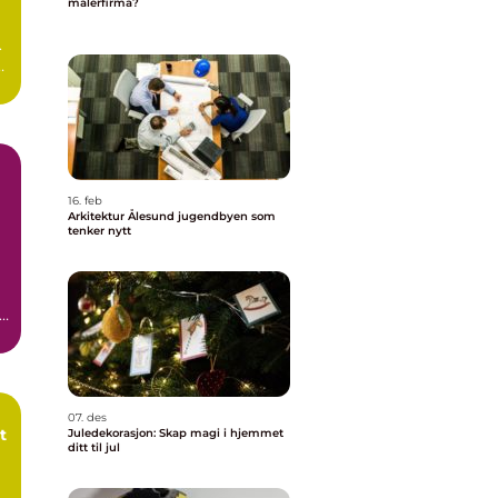
malerfirma?
.
t
16. feb
Arkitektur Ålesund jugendbyen som
tenker nytt
r
07. des
t
Juledekorasjon: Skap magi i hjemmet
ditt til jul