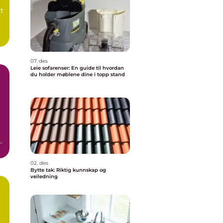
t
07. des
Leie sofarenser: En guide til hvordan
du holder møblene dine i topp stand
e
02. des
Bytte tak: Riktig kunnskap og
veiledning