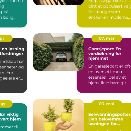
ylist kan ha
En plissegardinhar
lig
blitt et populært val
ng på
for mange som
n bolig
ønsker en moderne,
å ma...
stilren og f...
apr
07. mar
 en løsning
Garasjeport: En
fordringer
verdiøkning for
hjemmet
landskap har
En garasjeport er oft
genheter og
en oversett men
er. For
essensiell del av et
eeiere er
hjem. Ikke bare gir
t u&o...
den sikkerhet og bes.
aug
06. mai
En viktig
Selvvanningspotter
hvert hjem
Den bekvemme
løsningen for
ommer til
plantekjærlighet