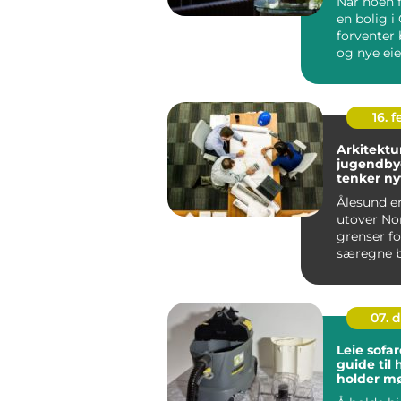
Når noen f
en bolig i 
forventer 
og nye eie
grundig o
profesjone.
16. 
Arkitektu
jugendby
tenker ny
Ålesund er
utover No
grenser fo
særegne b
Bybrannen 
store del...
07. 
Leie sofa
guide til
holder m
i topp st