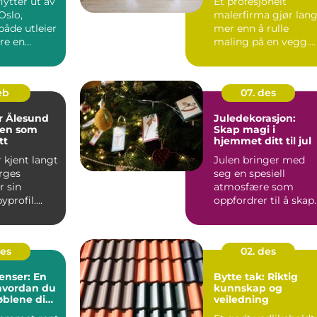
lytter ut av
Et profesjonelt
Oslo,
malerfirma gjør lang
både utleier
mer enn å rulle
re en
maling på en vegg.
g
Riktige fagfolk
..
planlegger ...
feb
07. des
r Ålesund
Juledekorasjon:
en som
Skap magi i
tt
hjemmet ditt til jul
 kjent langt
Julen bringer med
rges
seg en spesiell
r sin
atmosfære som
yprofil.
oppfordrer til å skap
i 1904 la
en varm og innbyd...
des
02. des
renser: En
Bytte tak: Riktig
 hvordan du
kunnskap og
øblene dine
veiledning
and