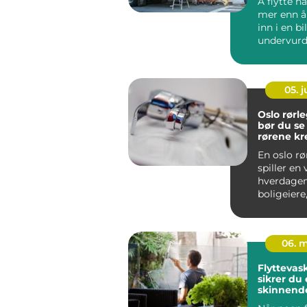
Å flytte h
mer enn å 
inn i en b
undervurd
mye tid, kr
05. 
Oslo rørleg
bør du se
rørene kr
En oslo rø
spiller en v
hverdagen
boligeiere
og bedrifte
06. 
Flyttevask o
sikrer du 
skinnend
ved overt