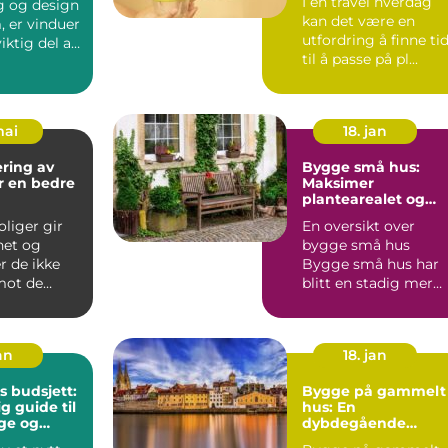
I en travel hverdag
g og design
kan det være en
, er vinduer
utfordring å finne ti
iktig del av
til å passe på pl...
mai
18. jan
ering av
Bygge små hus:
or en bedre
Maksimer
plantearealet og
minimalistisk livsstil
liger gir
En oversikt over
het og
bygge små hus
r de ikke
Bygge små hus har
ot de
blitt en stadig mer
slitasjene
populær trend blant
..
huseiere s...
an
18. jan
 budsjett:
Bygge på gammelt
g guide til
hus: En
ge og
dybdegående
stnadene
oversikt