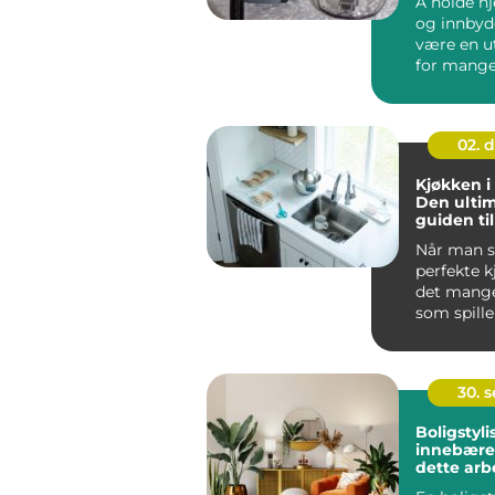
Å holde h
og innbyd
være en u
for mange.
men ofte..
02. 
Kjøkken i
Den ulti
guiden til
drømmek
Når man se
perfekte k
det mange
som spille
Kj&oslas...
30. 
Boligstyli
innebærer
dette arb