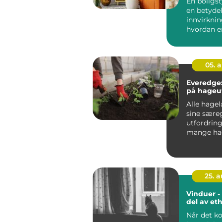
En boligst
en betyde
innvirkni
hvordan e
fremstår p
05. 
Everedge:
på hageut
Alle hage
sine sære
utfordring
mange hag
kampen mo
25. 
Vinduer - 
del av et
Når det k