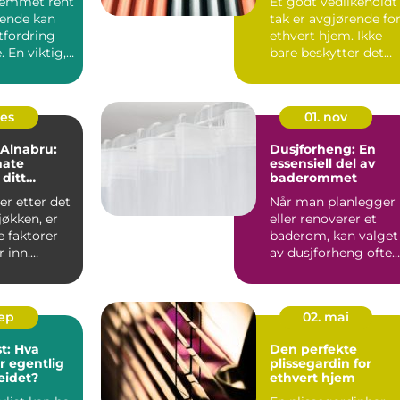
jemmet rent
Et godt vedlikeholdt
ende kan
tak er avgjørende fo
tfordring
ethvert hjem. Ikke
 En viktig,
bare beskytter det
.
mot væ...
des
01. nov
 Alnabru:
Dusjforheng: En
mate
essensiell del av
 ditt
baderommet
jøkken
r etter det
Når man planlegger
jøkken, er
eller renoverer et
 faktorer
baderom, kan valget
r inn.
av dusjforheng ofte
virke som en lit...
sep
02. mai
st: Hva
Den perfekte
 egentlig
plissegardin for
eidet?
ethvert hjem