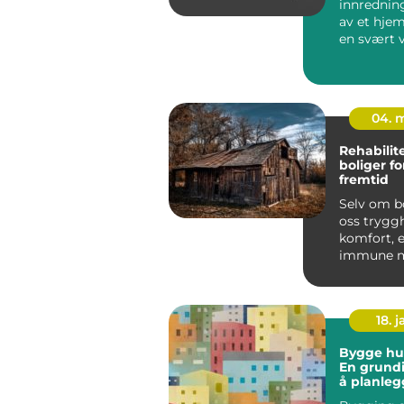
innrednin
av et hjem
en svært v
he...
04. 
Rehabilit
boliger f
fremtid
Selv om bo
oss trygg
komfort, e
immune m
naturlige 
og skaden.
18. j
Bygge hus
En grundi
å planleg
forstå ko