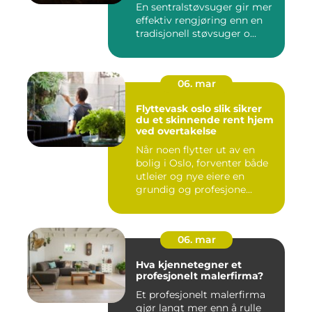
En sentralstøvsuger gir mer
effektiv rengjøring enn en
tradisjonell støvsuger o...
06. mar
Flyttevask oslo slik sikrer
du et skinnende rent hjem
ved overtakelse
Når noen flytter ut av en
bolig i Oslo, forventer både
utleier og nye eiere en
grundig og profesjone...
06. mar
Hva kjennetegner et
profesjonelt malerfirma?
Et profesjonelt malerfirma
gjør langt mer enn å rulle