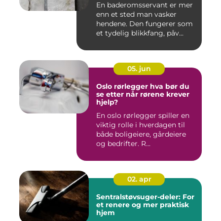
En baderomsservant er mer
enn et sted man vasker
hendene. Den fungerer som
et tydelig blikkfang, påv...
05. jun
Oslo rørlegger hva bør du
se etter når rørene krever
hjelp?
En oslo rørlegger spiller en
viktig rolle i hverdagen til
både boligeiere, gårdeiere
og bedrifter. R...
02. apr
Sentralstøvsuger-deler: For
et renere og mer praktisk
hjem