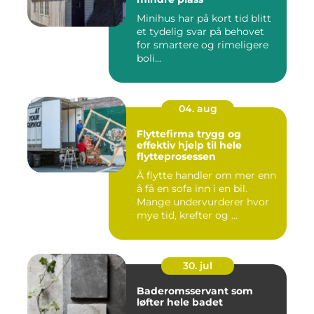
Minihus har på kort tid blitt
et tydelig svar på behovet
for smartere og rimeligere
boli...
04. aug
Flyttefirma trygg og
effektiv hjelp til hele
flytteprosessen
Å flytte handler om mer enn
å få en sofa inn i en bil.
Mange undervurderer hvor
mye tid, krefter og ...
30. jul
Baderomsservant som
løfter hele badet