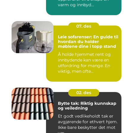
varm og innbyd...
07. des
Leie sofarenser: En guide til
hvordan du holder
møblene dine i topp stand
Å holde hjemmet rent og
innbydende kan være en
utfordring for mange. En
viktig, men ofte...
02. des
Bytte tak: Riktig kunnskap
og veiledning
Et godt vedlikeholdt tak er
avgjørende for ethvert hjem.
Ikke bare beskytter det mot