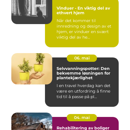
Vinduer - En viktig del av
ethvert hjem
Når det kommer til
innredning og design av et
hjem, er vinduer en svært
viktig del av he...
06. mai
Selvvanningspotter: Den
bekvemme løsningen for
plantekjærlighet
I en travel hverdag kan det
være en utfordring å finne
tid til å passe på pl...
04. mai
Rehabilitering av boliger