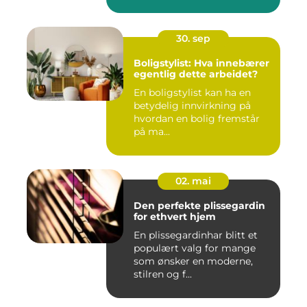
30. sep
Boligstylist: Hva innebærer
egentlig dette arbeidet?
En boligstylist kan ha en
betydelig innvirkning på
hvordan en bolig fremstår
på ma...
02. mai
Den perfekte plissegardin
for ethvert hjem
En plissegardinhar blitt et
populært valg for mange
som ønsker en moderne,
stilren og f...