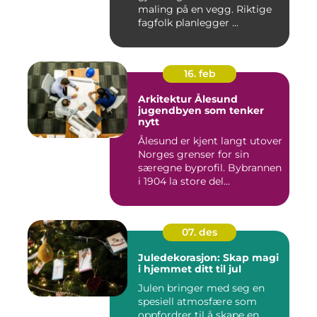
maling på en vegg. Riktige
fagfolk planlegger ...
16. feb
Arkitektur Ålesund
jugendbyen som tenker
nytt
Ålesund er kjent langt utover
Norges grenser for sin
særegne byprofil. Bybrannen
i 1904 la store del...
07. des
Juledekorasjon: Skap magi
i hjemmet ditt til jul
Julen bringer med seg en
spesiell atmosfære som
oppfordrer til å skape en