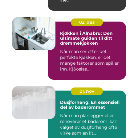
væ...
02. des
Kjøkken i Alnabru: Den
ultimate guiden til ditt
drømmekjøkken
Når man ser etter det
perfekte kjøkken, er det
mange faktorer som spiller
inn. Kj&oslas...
01. nov
Dusjforheng: En essensiell
del av baderommet
Når man planlegger eller
renoverer et baderom, kan
valget av dusjforheng ofte
virke som en lit...