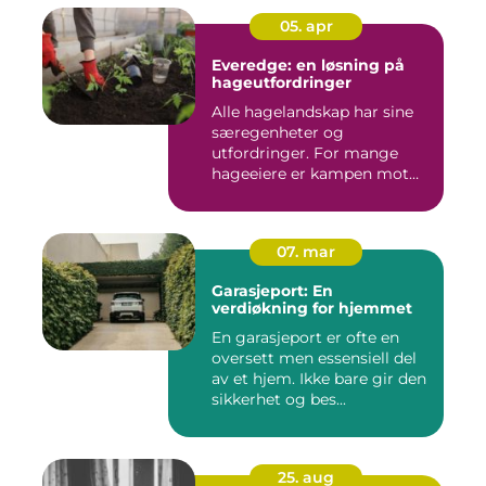
05. apr
Everedge: en løsning på
hageutfordringer
Alle hagelandskap har sine
særegenheter og
utfordringer. For mange
hageeiere er kampen mot
u&o...
07. mar
Garasjeport: En
verdiøkning for hjemmet
En garasjeport er ofte en
oversett men essensiell del
av et hjem. Ikke bare gir den
sikkerhet og bes...
25. aug