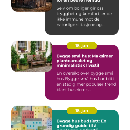
for en bedre fremtid
Selv om boliger gir oss
trygghet og komfort, er de
ikke immune mot de
naturlige slitasjene og
skaden...
18. jan
Bygge små hus: Maksimer
plantearealet og
minimalistisk livsstil
En oversikt over bygge små
hus Bygge små hus har blitt
en stadig mer populær trend
blant huseiere s...
18. jan
Bygge hus budsjett: En
grundig guide til å