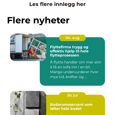
Les flere innlegg her
Flere nyheter
04. aug
Flyttefirma trygg og
effektiv hjelp til hele
flytteprosessen
Å flytte handler om mer enn
å få en sofa inn i en bil.
Mange undervurderer hvor
mye tid, krefter og ...
30. jul
Baderomsservant som
løfter hele badet