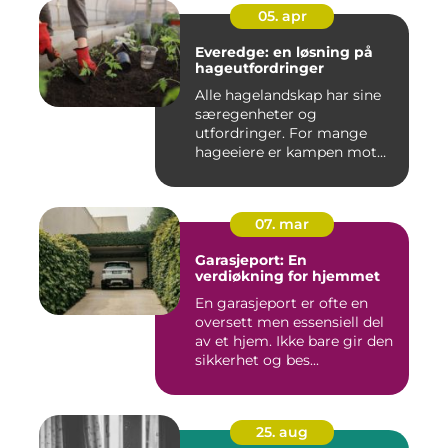
05. apr
Everedge: en løsning på
hageutfordringer
Alle hagelandskap har sine
særegenheter og
utfordringer. For mange
hageeiere er kampen mot
u&o...
07. mar
Garasjeport: En
verdiøkning for hjemmet
En garasjeport er ofte en
oversett men essensiell del
av et hjem. Ikke bare gir den
sikkerhet og bes...
25. aug