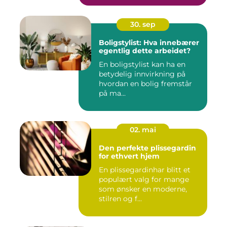
30. sep
Boligstylist: Hva innebærer
egentlig dette arbeidet?
En boligstylist kan ha en
betydelig innvirkning på
hvordan en bolig fremstår
på ma...
02. mai
Den perfekte plissegardin
for ethvert hjem
En plissegardinhar blitt et
populært valg for mange
som ønsker en moderne,
stilren og f...