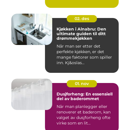
02. des
Kjøkken i Alnabru: Den
ultimate guiden til ditt
drømmekjøkken
Når man ser etter det
perfekte kjøkken, er det
mange faktorer som spiller
inn. Kj&oslas...
01. nov
Dusjforheng: En essensiell
del av baderommet
Når man planlegger eller
renoverer et baderom, kan
valget av dusjforheng ofte
virke som en lit...