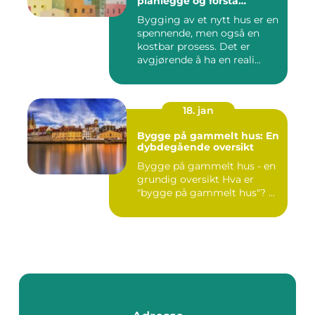
planlegge og forstå
kostnadene
Bygging av et nytt hus er en
spennende, men også en
kostbar prosess. Det er
avgjørende å ha en reali...
18. jan
Bygge på gammelt hus: En
dybdegående oversikt
Bygge på gammelt hus - en
grundig oversikt Hva er
"bygge på gammelt hus"? ...