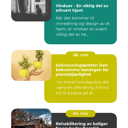
Vinduer - En viktig del av
ethvert hjem
Når det kommer til
innredning og design av et
hjem, er vinduer en svært
viktig del av he...
06. mai
Selvvanningspotter: Den
bekvemme løsningen for
plantekjærlighet
I en travel hverdag kan det
være en utfordring å finne
tid til å passe på pl...
04. mai
Rehabilitering av boliger