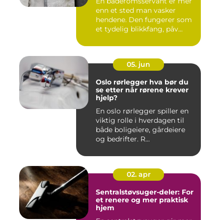
En baderomsservant er mer
enn et sted man vasker
hendene. Den fungerer som
et tydelig blikkfang, påv...
05. jun
Oslo rørlegger hva bør du
se etter når rørene krever
hjelp?
En oslo rørlegger spiller en
viktig rolle i hverdagen til
både boligeiere, gårdeiere
og bedrifter. R...
02. apr
Sentralstøvsuger-deler: For
et renere og mer praktisk
hjem