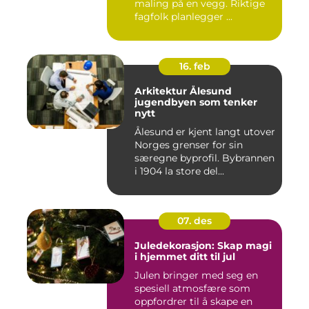
maling på en vegg. Riktige
fagfolk planlegger ...
16. feb
Arkitektur Ålesund
jugendbyen som tenker
nytt
Ålesund er kjent langt utover
Norges grenser for sin
særegne byprofil. Bybrannen
i 1904 la store del...
07. des
Juledekorasjon: Skap magi
i hjemmet ditt til jul
Julen bringer med seg en
spesiell atmosfære som
oppfordrer til å skape en