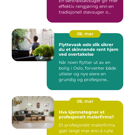
En sentralstøvsuger gir mer
effektiv rengjøring enn en
tradisjonell støvsuger o...
06. mar
Flyttevask oslo slik sikrer
du et skinnende rent hjem
ved overtakelse
Når noen flytter ut av en
bolig i Oslo, forventer både
utleier og nye eiere en
grundig og profesjone...
06. mar
Hva kjennetegner et
profesjonelt malerfirma?
Et profesjonelt malerfirma
gjør langt mer enn å rulle