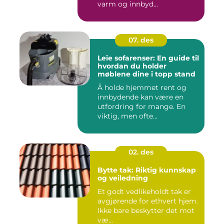
varm og innbyd...
07. des
Leie sofarenser: En guide til
hvordan du holder
møblene dine i topp stand
Å holde hjemmet rent og
innbydende kan være en
utfordring for mange. En
viktig, men ofte...
02. des
Bytte tak: Riktig kunnskap
og veiledning
Et godt vedlikeholdt tak er
avgjørende for ethvert hjem.
Ikke bare beskytter det mot
væ...