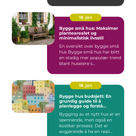
skaden...
18. jan
Bygge små hus: Maksimer
plantearealet og
minimalistisk livsstil
En oversikt over bygge små
hus Bygge små hus har blitt
en stadig mer populær trend
blant huseiere s...
18. jan
Bygge hus budsjett: En
grundig guide til å
planlegge og forstå
kostnadene
Bygging av et nytt hus er en
spennende, men også en
kostbar prosess. Det er
avgjørende å ha en reali...