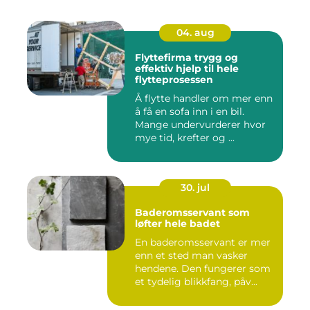
04. aug
Flyttefirma trygg og
effektiv hjelp til hele
flytteprosessen
Å flytte handler om mer enn
å få en sofa inn i en bil.
Mange undervurderer hvor
mye tid, krefter og ...
30. jul
Baderomsservant som
løfter hele badet
En baderomsservant er mer
enn et sted man vasker
hendene. Den fungerer som
et tydelig blikkfang, påv...