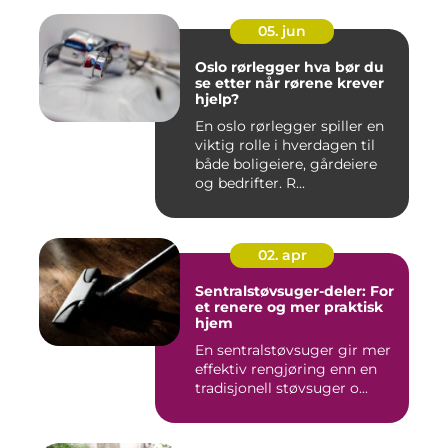
05. jun
Oslo rørlegger hva bør du
se etter når rørene krever
hjelp?
En oslo rørlegger spiller en
viktig rolle i hverdagen til
både boligeiere, gårdeiere
og bedrifter. R...
02. apr
Sentralstøvsuger-deler: For
et renere og mer praktisk
hjem
En sentralstøvsuger gir mer
effektiv rengjøring enn en
tradisjonell støvsuger o...