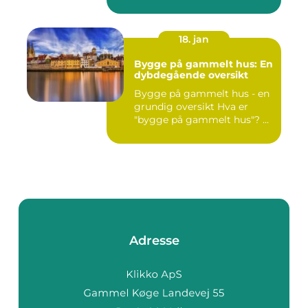
18. jan
Bygge på gammelt hus: En
dybdegående oversikt
Bygge på gammelt hus - en
grundig oversikt Hva er
"bygge på gammelt hus"? ...
Adresse