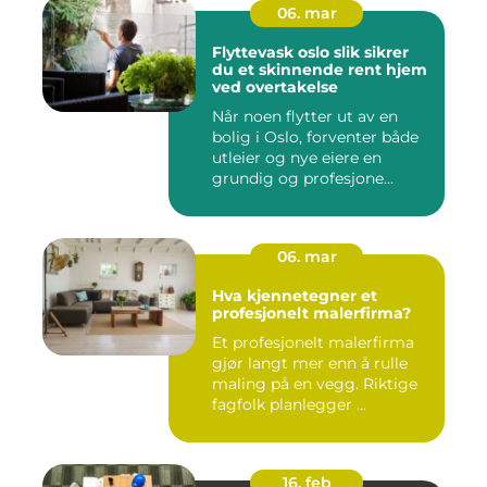
06. mar
Flyttevask oslo slik sikrer
du et skinnende rent hjem
ved overtakelse
Når noen flytter ut av en
bolig i Oslo, forventer både
utleier og nye eiere en
grundig og profesjone...
06. mar
Hva kjennetegner et
profesjonelt malerfirma?
Et profesjonelt malerfirma
gjør langt mer enn å rulle
maling på en vegg. Riktige
fagfolk planlegger ...
16. feb