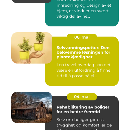
innredning og design av et
hjem, er vinduer en svært
viktig del av he...
06. mai
Selvvanningspotter: Den
bekvemme løsningen for
plantekjærlighet
I en travel hverdag kan det
være en utfordring å finne
tid til å passe på pl...
04. mai
Rehabilitering av boliger
for en bedre fremtid
Selv om boliger gir oss
trygghet og komfort, er de