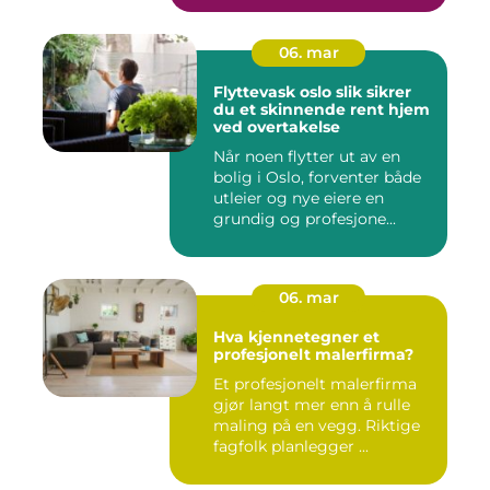
06. mar
Flyttevask oslo slik sikrer
du et skinnende rent hjem
ved overtakelse
Når noen flytter ut av en
bolig i Oslo, forventer både
utleier og nye eiere en
grundig og profesjone...
06. mar
Hva kjennetegner et
profesjonelt malerfirma?
Et profesjonelt malerfirma
gjør langt mer enn å rulle
maling på en vegg. Riktige
fagfolk planlegger ...