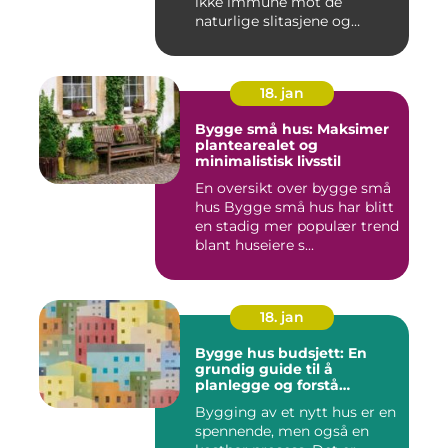
ikke immune mot de
naturlige slitasjene og
skaden...
18. jan
Bygge små hus: Maksimer
plantearealet og
minimalistisk livsstil
En oversikt over bygge små
hus Bygge små hus har blitt
en stadig mer populær trend
blant huseiere s...
18. jan
Bygge hus budsjett: En
grundig guide til å
planlegge og forstå
kostnadene
Bygging av et nytt hus er en
spennende, men også en