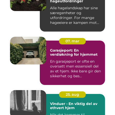
hageutfordringer
Alle hagelandskap har sine
særegenheter og
utfordringer. For mange
hageeiere er kampen mot
u&o...
07. mar
Garasjeport: En
verdiøkning for hjemmet
En garasjeport er ofte en
oversett men essensiell del
av et hjem. Ikke bare gir den
sikkerhet og bes...
25. aug
Vinduer - En viktig del av
ethvert hjem
Når det kommer til