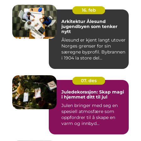
16. feb
Arkitektur Ålesund
jugendbyen som tenker
nytt
Ålesund er kjent langt utover
Norges grenser for sin
særegne byprofil. Bybrannen
i 1904 la store del...
07. des
Juledekorasjon: Skap magi
i hjemmet ditt til jul
Julen bringer med seg en
spesiell atmosfære som
oppfordrer til å skape en
varm og innbyd...