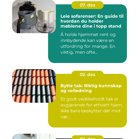
07. des
Leie sofarenser: En guide til
hvordan du holder
møblene dine i topp stand
Å holde hjemmet rent og
innbydende kan være en
utfordring for mange. En
viktig, men ofte...
02. des
Bytte tak: Riktig kunnskap
og veiledning
Et godt vedlikeholdt tak er
avgjørende for ethvert hjem.
Ikke bare beskytter det mot
væ...