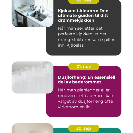
02. des
Kjøkken i Alnabru: Den
ultimate guiden til ditt
drømmekjøkken
Når man ser etter det
perfekte kjøkken, er det
mange faktorer som spiller
inn. Kj&oslas...
01. nov
Dusjforheng: En essensiell
del av baderommet
Når man planlegger eller
renoverer et baderom, kan
valget av dusjforheng ofte
virke som en lit...
30. sep