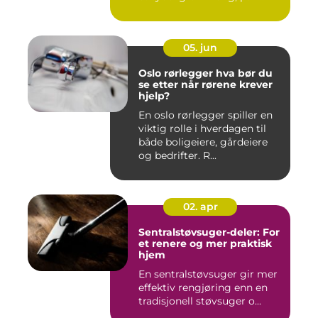
05. jun
Oslo rørlegger hva bør du
se etter når rørene krever
hjelp?
En oslo rørlegger spiller en
viktig rolle i hverdagen til
både boligeiere, gårdeiere
og bedrifter. R...
02. apr
Sentralstøvsuger-deler: For
et renere og mer praktisk
hjem
En sentralstøvsuger gir mer
effektiv rengjøring enn en
tradisjonell støvsuger o...