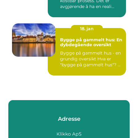
kostbar prosess. Det er
avgjørende å ha en reali...
18. jan
Bygge på gammelt hus: En
dybdegående oversikt
Bygge på gammelt hus - en
grundig oversikt Hva er
"bygge på gammelt hus"? ...
Adresse