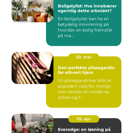
Boligstylist: Hva innebærer
egentlig dette arbeidet?
En boligstylist kan ha en
betydelig innvirkning på
hvordan en bolig fremstår
på ma...
02. mai
Den perfekte plissegardin
for ethvert hjem
En plissegardinhar blitt et
populært valg for mange
som ønsker en moderne,
stilren og f...
05. apr
Everedge: en løsning på