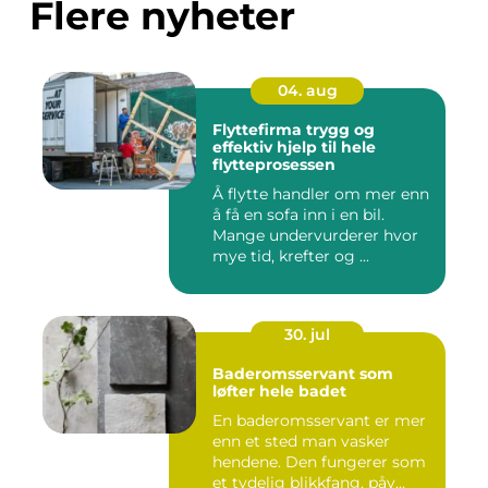
Flere nyheter
04. aug
Flyttefirma trygg og
effektiv hjelp til hele
flytteprosessen
Å flytte handler om mer enn
å få en sofa inn i en bil.
Mange undervurderer hvor
mye tid, krefter og ...
30. jul
Baderomsservant som
løfter hele badet
En baderomsservant er mer
enn et sted man vasker
hendene. Den fungerer som
et tydelig blikkfang, påv...