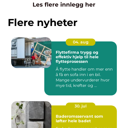
Les flere innlegg her
Flere nyheter
04. aug
Flyttefirma trygg og
effektiv hjelp til hele
flytteprosessen
Å flytte handler om mer enn
å få en sofa inn i en bil.
Mange undervurderer hvor
mye tid, krefter og ...
30. jul
Baderomsservant som
løfter hele badet