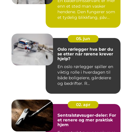
En baderomsservant er mer
enn et sted man vasker
hendene. Den fungerer som
et tydelig blikkfang, påv...
05. jun
Oslo rørlegger hva bør du
se etter når rørene krever
hjelp?
En oslo rørlegger spiller en
viktig rolle i hverdagen til
både boligeiere, gårdeiere
og bedrifter. R...
02. apr
Sentralstøvsuger-deler: For
et renere og mer praktisk
hjem