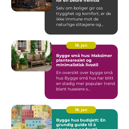
for en bedre fremtid
Selv om boliger gir oss
trygghet og komfort, er de
ikke immune mot de
naturlige slitasjene og
skaden...
18. jan
Bygge små hus: Maksimer
plantearealet og
minimalistisk livsstil
En oversikt over bygge små
hus Bygge små hus har blitt
en stadig mer populær trend
blant huseiere s...
18. jan
Bygge hus budsjett: En
grundig guide til å