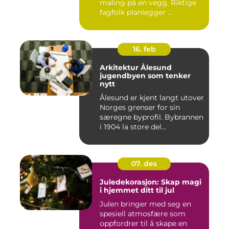
maling på en vegg. Riktige
fagfolk planlegger ...
16. feb
Arkitektur Ålesund
jugendbyen som tenker
nytt
Ålesund er kjent langt utover
Norges grenser for sin
særegne byprofil. Bybrannen
i 1904 la store del...
07. des
Juledekorasjon: Skap magi
i hjemmet ditt til jul
Julen bringer med seg en
spesiell atmosfære som
oppfordrer til å skape en