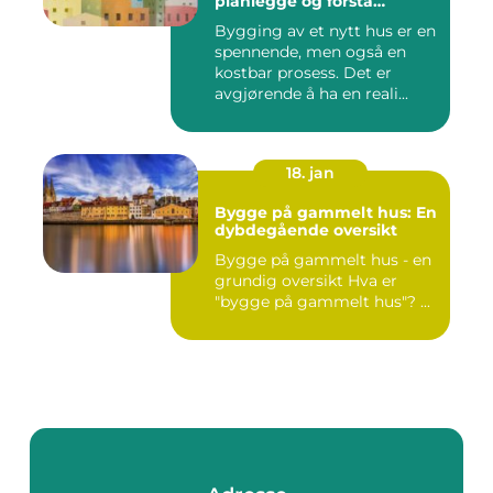
planlegge og forstå
kostnadene
Bygging av et nytt hus er en
spennende, men også en
kostbar prosess. Det er
avgjørende å ha en reali...
18. jan
Bygge på gammelt hus: En
dybdegående oversikt
Bygge på gammelt hus - en
grundig oversikt Hva er
"bygge på gammelt hus"? ...