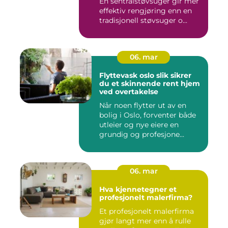
En sentralstøvsuger gir mer
effektiv rengjøring enn en
tradisjonell støvsuger o...
06. mar
Flyttevask oslo slik sikrer
du et skinnende rent hjem
ved overtakelse
Når noen flytter ut av en
bolig i Oslo, forventer både
utleier og nye eiere en
grundig og profesjone...
06. mar
Hva kjennetegner et
profesjonelt malerfirma?
Et profesjonelt malerfirma
gjør langt mer enn å rulle