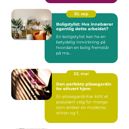
30. sep
Boligstylist: Hva innebærer
egentlig dette arbeidet?
En boligstylist kan ha en
betydelig innvirkning på
hvordan en bolig fremstår
på ma...
02. mai
Den perfekte plissegardin
for ethvert hjem
En plissegardinhar blitt et
populært valg for mange
som ønsker en moderne,
stilren og f...