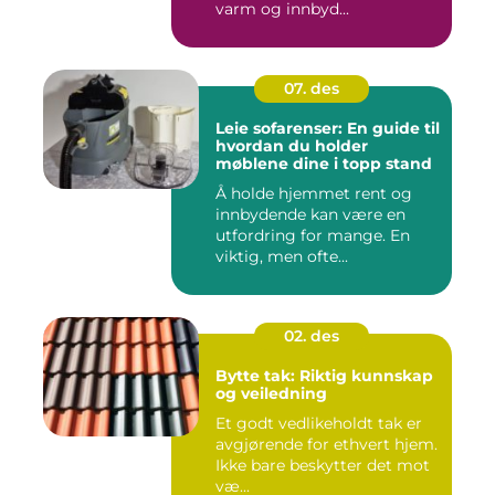
varm og innbyd...
07. des
Leie sofarenser: En guide til
hvordan du holder
møblene dine i topp stand
Å holde hjemmet rent og
innbydende kan være en
utfordring for mange. En
viktig, men ofte...
02. des
Bytte tak: Riktig kunnskap
og veiledning
Et godt vedlikeholdt tak er
avgjørende for ethvert hjem.
Ikke bare beskytter det mot
væ...