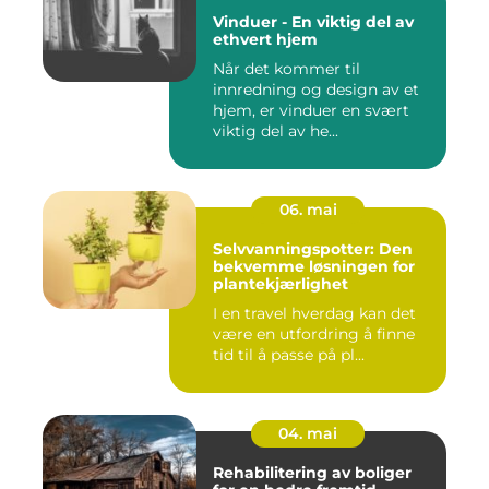
Vinduer - En viktig del av
ethvert hjem
Når det kommer til
innredning og design av et
hjem, er vinduer en svært
viktig del av he...
06. mai
Selvvanningspotter: Den
bekvemme løsningen for
plantekjærlighet
I en travel hverdag kan det
være en utfordring å finne
tid til å passe på pl...
04. mai
Rehabilitering av boliger