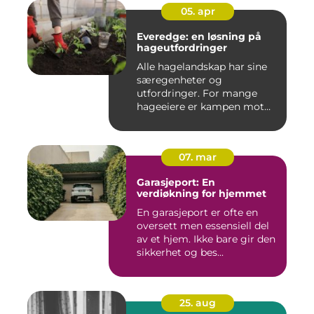
05. apr
Everedge: en løsning på
hageutfordringer
Alle hagelandskap har sine
særegenheter og
utfordringer. For mange
hageeiere er kampen mot
u&o...
07. mar
Garasjeport: En
verdiøkning for hjemmet
En garasjeport er ofte en
oversett men essensiell del
av et hjem. Ikke bare gir den
sikkerhet og bes...
25. aug