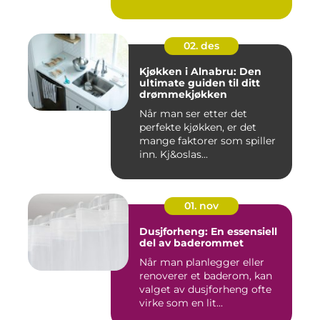
02. des
Kjøkken i Alnabru: Den
ultimate guiden til ditt
drømmekjøkken
Når man ser etter det
perfekte kjøkken, er det
mange faktorer som spiller
inn. Kj&oslas...
01. nov
Dusjforheng: En essensiell
del av baderommet
Når man planlegger eller
renoverer et baderom, kan
valget av dusjforheng ofte
virke som en lit...