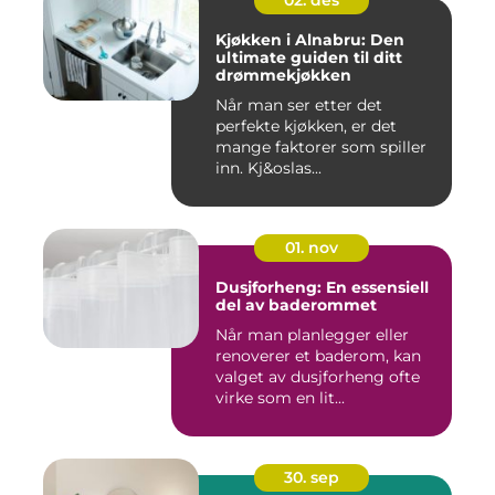
02. des
Kjøkken i Alnabru: Den
ultimate guiden til ditt
drømmekjøkken
Når man ser etter det
perfekte kjøkken, er det
mange faktorer som spiller
inn. Kj&oslas...
01. nov
Dusjforheng: En essensiell
del av baderommet
Når man planlegger eller
renoverer et baderom, kan
valget av dusjforheng ofte
virke som en lit...
30. sep