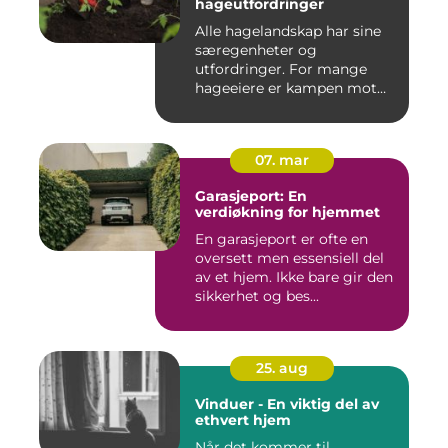
hageutfordringer
Alle hagelandskap har sine
særegenheter og
utfordringer. For mange
hageeiere er kampen mot
u&o...
07. mar
Garasjeport: En
verdiøkning for hjemmet
En garasjeport er ofte en
oversett men essensiell del
av et hjem. Ikke bare gir den
sikkerhet og bes...
25. aug
Vinduer - En viktig del av
ethvert hjem
Når det kommer til