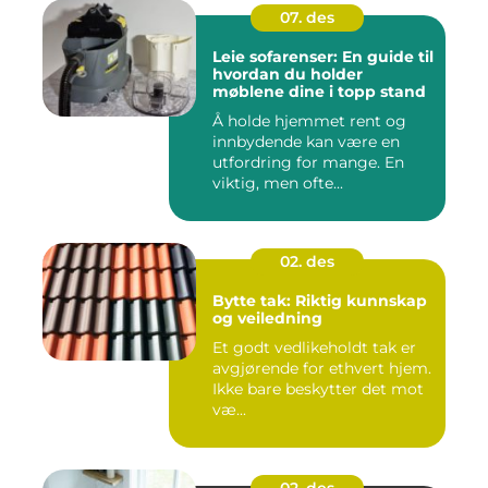
07. des
Leie sofarenser: En guide til
hvordan du holder
møblene dine i topp stand
Å holde hjemmet rent og
innbydende kan være en
utfordring for mange. En
viktig, men ofte...
02. des
Bytte tak: Riktig kunnskap
og veiledning
Et godt vedlikeholdt tak er
avgjørende for ethvert hjem.
Ikke bare beskytter det mot
væ...