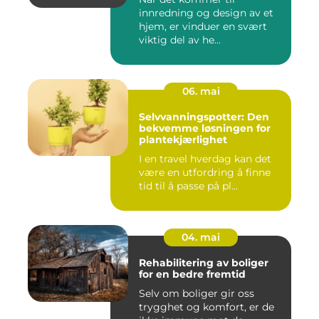
innredning og design av et
hjem, er vinduer en svært
viktig del av he...
06. mai
Selvvanningspotter: Den
bekvemme løsningen for
plantekjærlighet
I en travel hverdag kan det
være en utfordring å finne
tid til å passe på pl...
04. mai
Rehabilitering av boliger
for en bedre fremtid
Selv om boliger gir oss
trygghet og komfort, er de