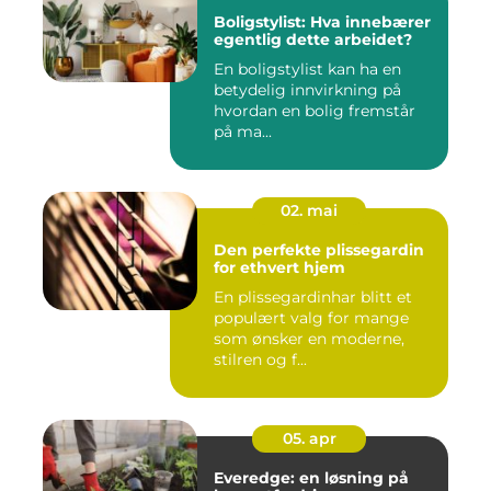
Boligstylist: Hva innebærer
egentlig dette arbeidet?
En boligstylist kan ha en
betydelig innvirkning på
hvordan en bolig fremstår
på ma...
02. mai
Den perfekte plissegardin
for ethvert hjem
En plissegardinhar blitt et
populært valg for mange
som ønsker en moderne,
stilren og f...
05. apr
Everedge: en løsning på