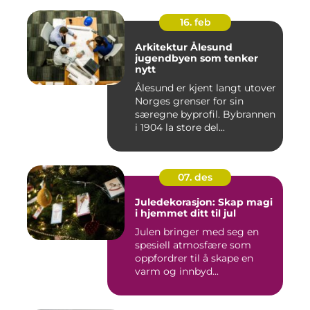
16. feb
Arkitektur Ålesund
jugendbyen som tenker
nytt
Ålesund er kjent langt utover
Norges grenser for sin
særegne byprofil. Bybrannen
i 1904 la store del...
07. des
Juledekorasjon: Skap magi
i hjemmet ditt til jul
Julen bringer med seg en
spesiell atmosfære som
oppfordrer til å skape en
varm og innbyd...