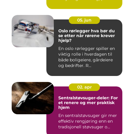
05. jun
Oslo rørlegger hva bør du
se etter når rørene krever
hjelp?
En oslo rørlegger spiller en
viktig rolle i hverdagen til
både boligeiere, gårdeiere
og bedrifter. R...
02. apr
Sentralstøvsuger-deler: For
et renere og mer praktisk
hjem
En sentralstøvsuger gir mer
effektiv rengjøring enn en
tradisjonell støvsuger o...