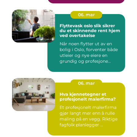
06. mar
Flyttevask oslo slik sikrer
du et skinnende rent hjem
ved overtakelse
Når noen flytter ut av en
bolig i Oslo, forventer både
utleier og nye eiere en
grundig og profesjone...
06. mar
Hva kjennetegner et
profesjonelt malerfirma?
Et profesjonelt malerfirma
gjør langt mer enn å rulle
maling på en vegg. Riktige
fagfolk planlegger ...