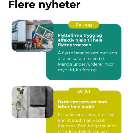
Flere nyheter
04. aug
Flyttefirma trygg og
effektiv hjelp til hele
flytteprosessen
Å flytte handler om mer enn
å få en sofa inn i en bil.
Mange undervurderer hvor
mye tid, krefter og ...
30. jul
Baderomsservant som
løfter hele badet
En baderomsservant er mer
enn et sted man vasker
hendene. Den fungerer som
et tydelig blikkfang, påv...