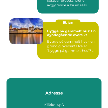
kostbar prosess. Det er
avgjørende å ha en reali...
18. jan
Bygge på gammelt hus: En
dybdegående oversikt
Bygge på gammelt hus - en
grundig oversikt Hva er
"bygge på gammelt hus"? ...
Adresse