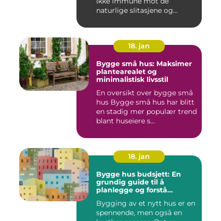
ikke immune mot de
naturlige slitasjene og
skaden...
18. jan
Bygge små hus: Maksimer
plantearealet og
minimalistisk livsstil
En oversikt over bygge små
hus Bygge små hus har blitt
en stadig mer populær trend
blant huseiere s...
18. jan
Bygge hus budsjett: En
grundig guide til å
planlegge og forstå
kostnadene
Bygging av et nytt hus er en
spennende, men også en