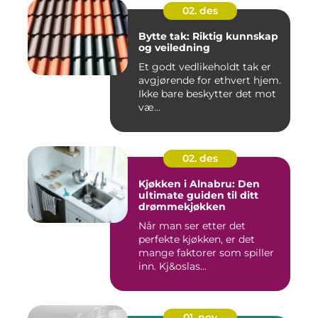
02. des
Bytte tak: Riktig kunnskap
og veiledning
Et godt vedlikeholdt tak er
avgjørende for ethvert hjem.
Ikke bare beskytter det mot
væ...
02. des
Kjøkken i Alnabru: Den
ultimate guiden til ditt
drømmekjøkken
Når man ser etter det
perfekte kjøkken, er det
mange faktorer som spiller
inn. Kj&oslas...
01. nov