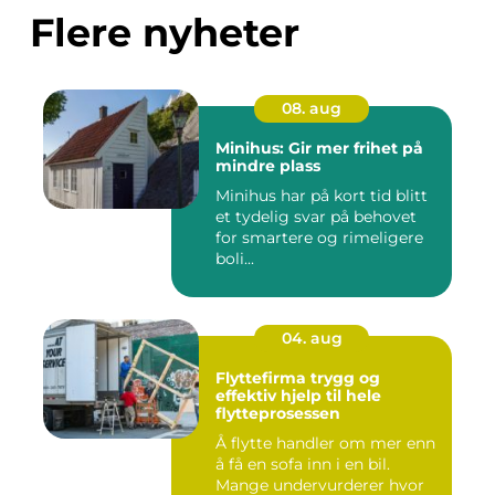
Flere nyheter
08. aug
Minihus: Gir mer frihet på
mindre plass
Minihus har på kort tid blitt
et tydelig svar på behovet
for smartere og rimeligere
boli...
04. aug
Flyttefirma trygg og
effektiv hjelp til hele
flytteprosessen
Å flytte handler om mer enn
å få en sofa inn i en bil.
Mange undervurderer hvor