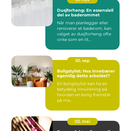
Dusjforheng: En essensiell
del av baderommet
Når man planlegger eller
renoverer et baderom, kan
valget av dusjforheng ofte
virke som en lit...
30. sep
Boligstylist: Hva innebærer
egentlig dette arbeidet?
En boligstylist kan ha en
betydelig innvirkning på
hvordan en bolig fremstår
på ma...
02. mai