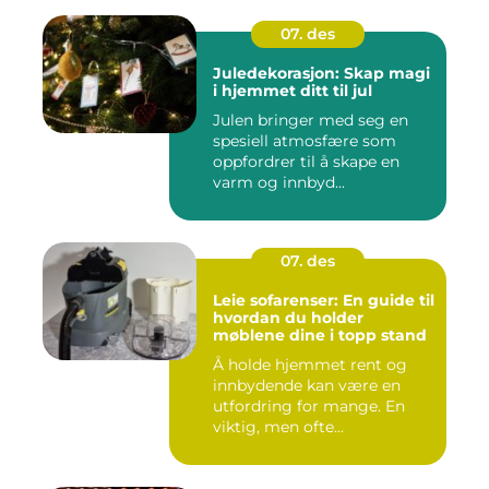
07. des
Juledekorasjon: Skap magi
i hjemmet ditt til jul
Julen bringer med seg en
spesiell atmosfære som
oppfordrer til å skape en
varm og innbyd...
07. des
Leie sofarenser: En guide til
hvordan du holder
møblene dine i topp stand
Å holde hjemmet rent og
innbydende kan være en
utfordring for mange. En
viktig, men ofte...