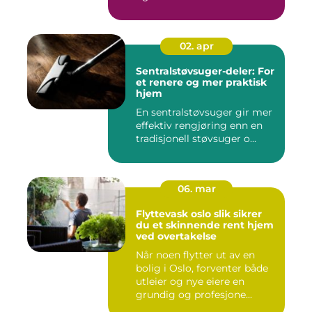
02. apr
Sentralstøvsuger-deler: For
et renere og mer praktisk
hjem
En sentralstøvsuger gir mer
effektiv rengjøring enn en
tradisjonell støvsuger o...
06. mar
Flyttevask oslo slik sikrer
du et skinnende rent hjem
ved overtakelse
Når noen flytter ut av en
bolig i Oslo, forventer både
utleier og nye eiere en
grundig og profesjone...