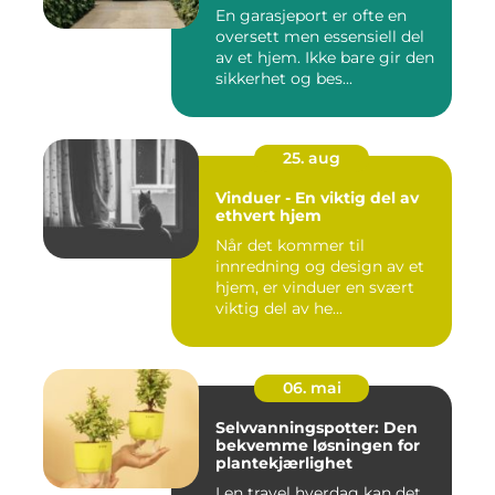
En garasjeport er ofte en
oversett men essensiell del
av et hjem. Ikke bare gir den
sikkerhet og bes...
25. aug
Vinduer - En viktig del av
ethvert hjem
Når det kommer til
innredning og design av et
hjem, er vinduer en svært
viktig del av he...
06. mai
Selvvanningspotter: Den
bekvemme løsningen for
plantekjærlighet
I en travel hverdag kan det