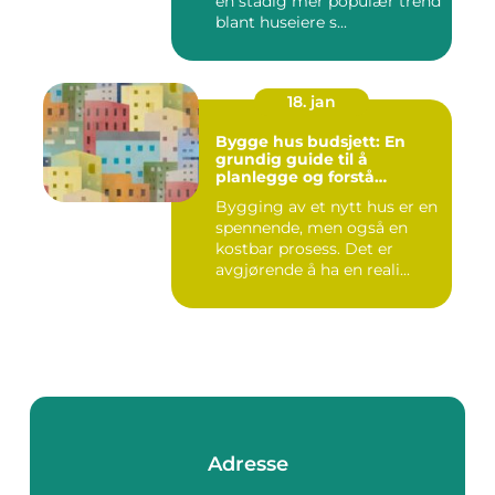
en stadig mer populær trend
blant huseiere s...
18. jan
Bygge hus budsjett: En
grundig guide til å
planlegge og forstå
kostnadene
Bygging av et nytt hus er en
spennende, men også en
kostbar prosess. Det er
avgjørende å ha en reali...
Adresse