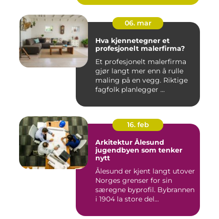
06. mar
Hva kjennetegner et
profesjonelt malerfirma?
Et profesjonelt malerfirma
gjør langt mer enn å rulle
maling på en vegg. Riktige
fagfolk planlegger ...
16. feb
Arkitektur Ålesund
jugendbyen som tenker
nytt
Ålesund er kjent langt utover
Norges grenser for sin
særegne byprofil. Bybrannen
i 1904 la store del...