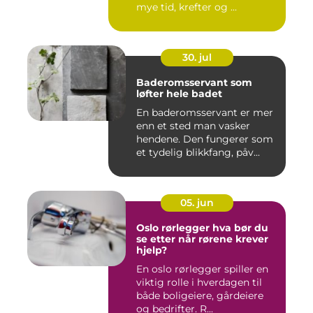
mye tid, krefter og ...
30. jul
Baderomsservant som
løfter hele badet
En baderomsservant er mer
enn et sted man vasker
hendene. Den fungerer som
et tydelig blikkfang, påv...
05. jun
Oslo rørlegger hva bør du
se etter når rørene krever
hjelp?
En oslo rørlegger spiller en
viktig rolle i hverdagen til
både boligeiere, gårdeiere
og bedrifter. R...