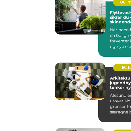
06. 
Flyttevask o
sikrer du 
skinnend
ved overt
Når noen f
en bolig i 
forventer 
og nye eie
grundig o
profesjone.
16. 
Arkitektu
jugendby
tenker ny
Ålesund er
utover No
grenser fo
særegne b
Bybrannen 
store del...