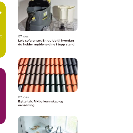
t
t
07. des
Leie sofarenser: En guide til hvordan
du holder møblene dine i topp stand
02. des
Bytte tak: Riktig kunnskap og
veiledning
e