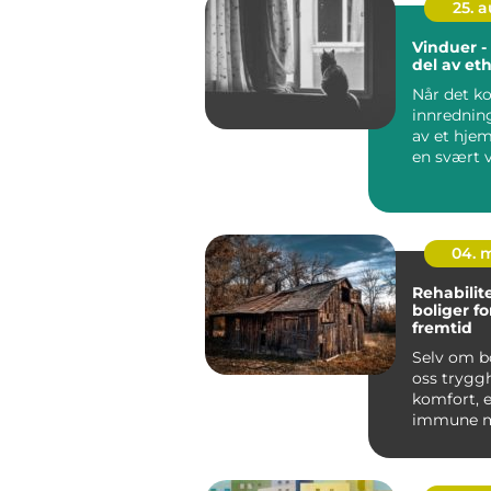
25. 
Vinduer - 
del av et
Når det k
innrednin
av et hjem
en svært v
he...
04. 
Rehabilit
boliger f
fremtid
Selv om bo
oss trygg
komfort, e
immune m
naturlige 
og skaden.