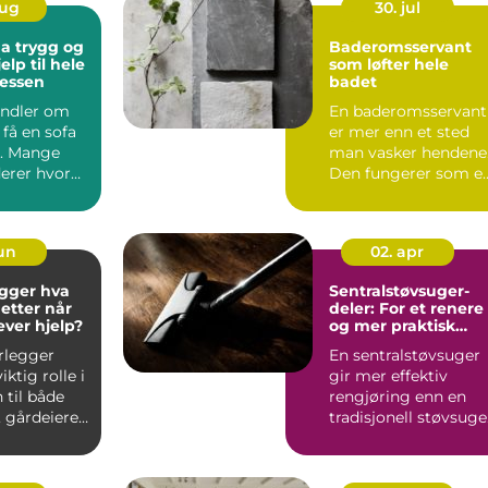
aug
30. jul
g og
Baderomsservant
elp til hele
som løfter hele
sessen
badet
andler om
En baderomsservant
få en sofa
er mer enn et sted
il. Mange
man vasker hendene
erer hvor
Den fungerer som e
efter og ...
tydelig blikkfang,
påv...
jun
02. apr
ger hva
Sentralstøvsuger-
 etter når
deler: For et renere
ever hjelp?
og mer praktisk
hjem
rlegger
En sentralstøvsuger
iktig rolle i
gir mer effektiv
 til både
rengjøring enn en
, gårdeiere
tradisjonell støvsuge
r. R...
o...