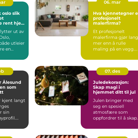
mar
06. mar
slo slik
Hva kjennetegner e
et
profesjonelt
e rent hjem
malerfirma?
akelse
lytter ut av
Et profesjonelt
Oslo,
malerfirma gjør lang
både utleier
mer enn å rulle
re en
maling på en vegg.
g
Riktige fagfolk
..
planlegger ...
feb
07. des
r Ålesund
Juledekorasjon:
en som
Skap magi i
tt
hjemmet ditt til jul
 kjent langt
Julen bringer med
rges
seg en spesiell
r sin
atmosfære som
yprofil.
oppfordrer til å skap
i 1904 la
en varm og innbyd...