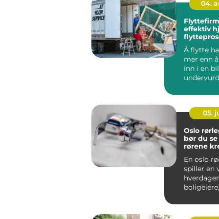
04. 
Flyttefirma tryg
effektiv hj
flyttepro
Å flytte h
mer enn å 
inn i en b
undervurd
mye tid, kr
05. 
Oslo rørleg
bør du se
rørene kr
En oslo rø
spiller en v
hverdagen
boligeiere
og bedrifte