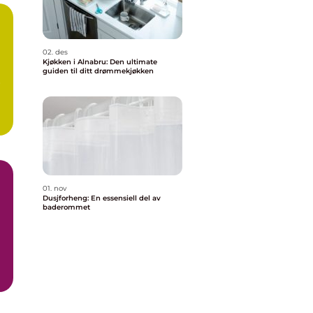
02. des
Kjøkken i Alnabru: Den ultimate
guiden til ditt drømmekjøkken
r
01. nov
Dusjforheng: En essensiell del av
baderommet