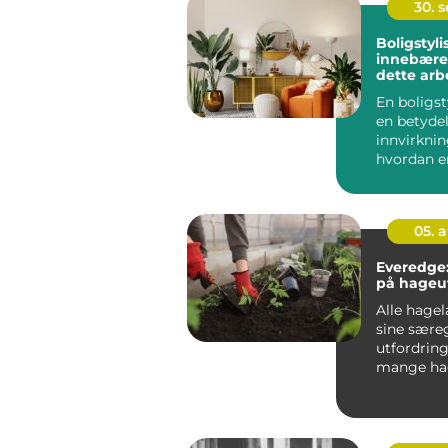
30. 
Boligstyli
innebærer
dette arb
En boligst
en betyde
innvirkni
hvordan e
fremstår p
05. 
Everedge:
på hageut
Alle hage
sine sære
utfordring
mange hag
kampen mo