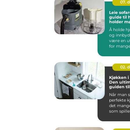
07. 
Leie sofa
guide til
holder m
i topp st
Å holde h
og innbyd
være en u
for mange.
men ofte..
02. 
Kjøkken i
Den ulti
guiden til
drømmek
Når man se
perfekte k
det mange
som spille
Kj&oslas...