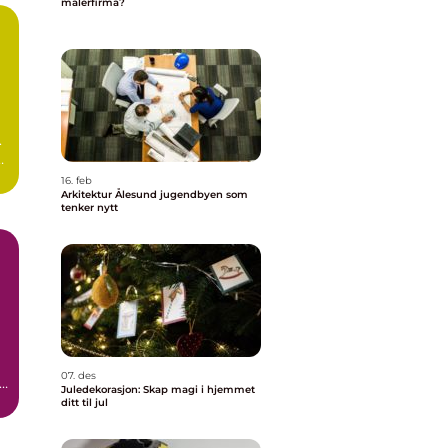
malerfirma?
.
t
16. feb
Arkitektur Ålesund jugendbyen som
tenker nytt
07. des
r
Juledekorasjon: Skap magi i hjemmet
ditt til jul