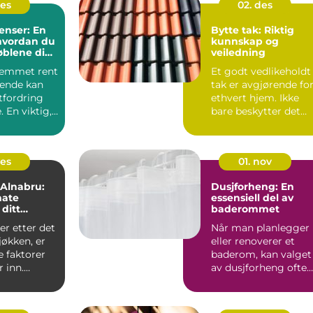
des
02. des
renser: En
Bytte tak: Riktig
 hvordan du
kunnskap og
øblene dine
veiledning
and
jemmet rent
Et godt vedlikeholdt
ende kan
tak er avgjørende fo
tfordring
ethvert hjem. Ikke
 En viktig,
bare beskytter det
.
mot væ...
des
01. nov
 Alnabru:
Dusjforheng: En
mate
essensiell del av
 ditt
baderommet
jøkken
r etter det
Når man planlegger
jøkken, er
eller renoverer et
 faktorer
baderom, kan valget
r inn.
av dusjforheng ofte
virke som en lit...