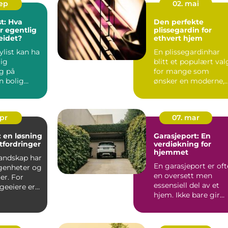
sep
02. mai
st: Hva
Den perfekte
 egentlig
plissegardin for
eidet?
ethvert hjem
ylist kan ha
En plissegardinhar
lig
blitt et populært val
ng på
for mange som
n bolig
ønsker en moderne,
å ma...
stilren og f...
apr
07. mar
 en løsning
Garasjeport: En
fordringer
verdiøkning for
hjemmet
landskap har
En garasjeport er oft
genheter og
en oversett men
er. For
essensiell del av et
eeiere er
hjem. Ikke bare gir
t u&o...
den sikkerhet og bes.