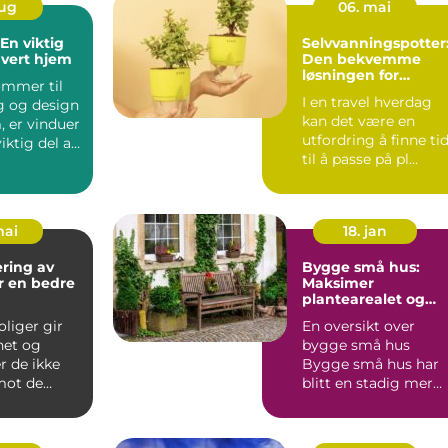
aug
06. mai
En viktig
Selvvanningspotter
hvert hjem
Den bekvemme
løsningen for
ommer til
plantekjærlighet
I en travel hverdag
g og design
kan det være en
, er vinduer
utfordring å finne ti
iktig del av
til å passe på pl...
mai
18. jan
ering av
Bygge små hus:
or en bedre
Maksimer
plantearealet og
minimalistisk livsstil
liger gir
En oversikt over
het og
bygge små hus
r de ikke
Bygge små hus har
ot de
blitt en stadig mer
slitasjene
populær trend blant
..
huseiere s...