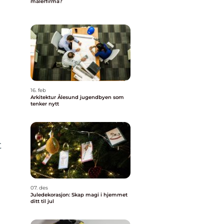
malerfirma?
16. feb
Arkitektur Ålesund jugendbyen som
tenker nytt
t
07. des
Juledekorasjon: Skap magi i hjemmet
ditt til jul