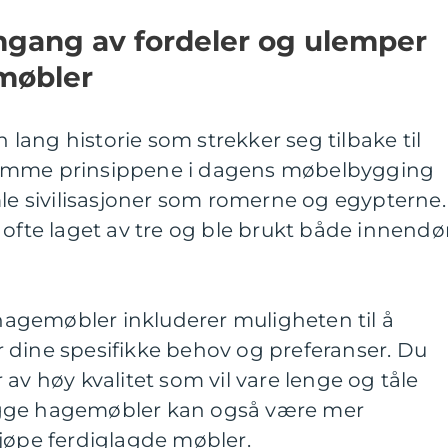
mgang av fordeler og ulemper
møbler
ang historie som strekker seg tilbake til
samme prinsippene i dagens møbelbygging
mle sivilisasjoner som romerne og egypterne.
 ofte laget av tre og ble brukt både innendø
agemøbler inkluderer muligheten til å
 dine spesifikke behov og preferanser. Du
av høy kvalitet som vil vare lenge og tåle
ygge hagemøbler kan også være mer
kjøpe ferdiglagde møbler.