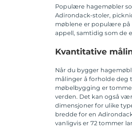
Populære hagemøbler so
Adirondack-stoler, pickni
møblene er populære på g
appell, samtidig som de er
Kvantitative mål
Når du bygger hagemøbler
målinger å forholde deg 
møbelbygging er tommer 
verden. Det kan også være
dimensjoner for ulike ty
bredde for en Adirondack
vanligvis er 72 tommer la