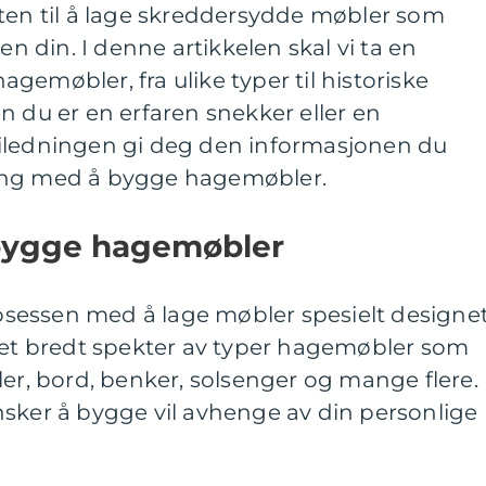
eten til å lage skreddersydde møbler som
en din. I denne artikkelen skal vi ta en
gemøbler, fra ulike typer til historiske
n du er en erfaren snekker eller en
iledningen gi deg den informasjonen du
ang med å bygge hagemøbler.
 bygge hagemøbler
sessen med å lage møbler spesielt designe
r et bredt spekter av typer hagemøbler som
ler, bord, benker, solsenger og mange flere.
nsker å bygge vil avhenge av din personlige