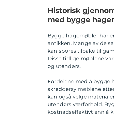
Historisk gjenno
med bygge hage
Bygge hagemøbler har en l
antikken. Mange av de 
kan spores tilbake til ga
Disse tidlige møblene var
og utendørs.
Fordelene med å bygge h
skreddersy møblene etter
kan også velge materialer 
utendørs værforhold. B
kostnadseffektivt enn å 