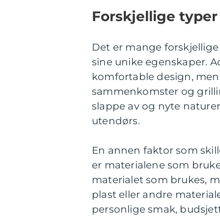
Forskjellige typ
Det er mange forskjellig
sine unike egenskaper. Ad
komfortable design, mens 
sammenkomster og grillin
slappe av og nyte naturen
utendørs.
En annen faktor som skil
er materialene som brukes
materialet som brukes, m
plast eller andre material
personlige smak, budsjett