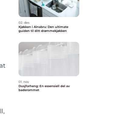
02. des
Kjøkken i Alnabru: Den ultimate
guiden til ditt drømmekjøkken
at
01. nov
Dusjforheng: En essensiell del av
baderommet
l,