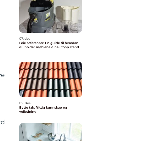
07. des
Leie sofarenser: En guide til hvordan
du holder møblene dine i topp stand
ve
02. des
Bytte tak: Riktig kunnskap og
veiledning
rd