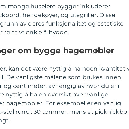
m mange huseiere bygger inkluderer
ckbord, hengekøyer, og utegriller. Disse
runn av deres funksjonalitet og estetiske
 relativt enkle å bygge.
inger om bygge hagemøbler
, kan det være nyttig å ha noen kvantitati
til. De vanligste målene som brukes innen
og centimeter, avhengig av hvor du er i
 nyttig å ha en oversikt over vanlige
per hagemøbler. For eksempel er en vanlig
-stol rundt 30 tommer, mens et picknickbo
ngt.