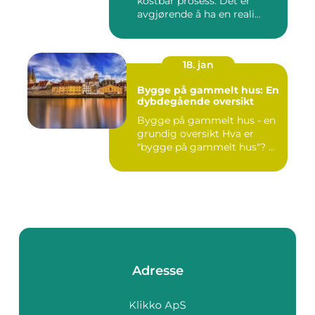
kostbar prosess. Det er
avgjørende å ha en reali...
18. jan
Bygge på gammelt hus: En
dybdegående oversikt
Bygge på gammelt hus - en
grundig oversikt Hva er
"bygge på gammelt hus"? ...
Adresse