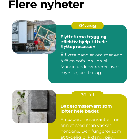
Flere nyheter
04. aug
Flyttefirma trygg og
effektiv hjelp til hele
flytteprosessen
Å flytte handler om mer enn
å få en sofa inn i en bil.
Mange undervurderer hvor
mye tid, krefter og ...
30. jul
Baderomsservant som
løfter hele badet
En baderomsservant er mer
enn et sted man vasker
hendene. Den fungerer som
et tydelig blikkfang, påv...