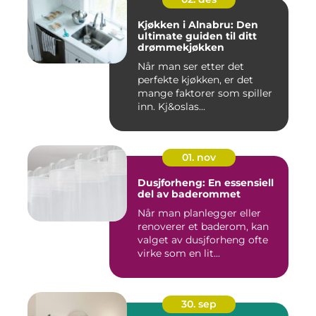
Kjøkken i Alnabru: Den
ultimate guiden til ditt
drømmekjøkken
Når man ser etter det
perfekte kjøkken, er det
mange faktorer som spiller
inn. Kj&oslas...
01. nov
Dusjforheng: En essensiell
del av baderommet
Når man planlegger eller
renoverer et baderom, kan
valget av dusjforheng ofte
virke som en lit...
30. sep