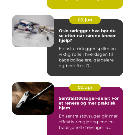
05. jun
Oslo rørlegger hva bør du
se etter når rørene krever
hjelp?
En oslo rørlegger spiller en
viktig rolle i hverdagen til
både boligeiere, gårdeiere
og bedrifter. R...
02. apr
Sentralstøvsuger-deler: For
et renere og mer praktisk
hjem
En sentralstøvsuger gir mer
effektiv rengjøring enn en
tradisjonell støvsuger o...