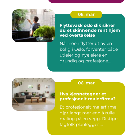
06. mar
Flyttevask oslo slik sikrer
du et skinnende rent hjem
ved overtakelse
Når noen flytter ut av en
bolig i Oslo, forventer både
utleier og nye eiere en
grundig og profesjone...
06. mar
Hva kjennetegner et
profesjonelt malerfirma?
Et profesjonelt malerfirma
gjør langt mer enn å rulle
maling på en vegg. Riktige
fagfolk planlegger ...