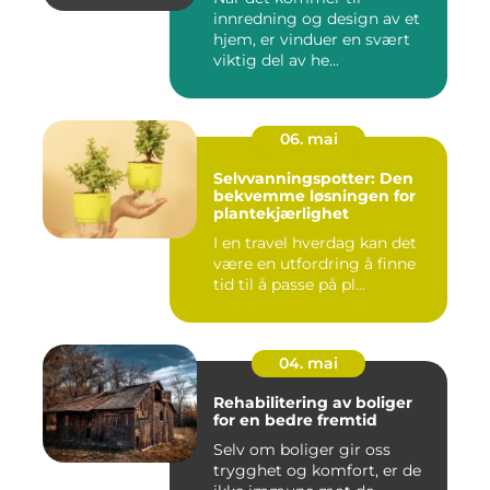
innredning og design av et
hjem, er vinduer en svært
viktig del av he...
06. mai
Selvvanningspotter: Den
bekvemme løsningen for
plantekjærlighet
I en travel hverdag kan det
være en utfordring å finne
tid til å passe på pl...
04. mai
Rehabilitering av boliger
for en bedre fremtid
Selv om boliger gir oss
trygghet og komfort, er de