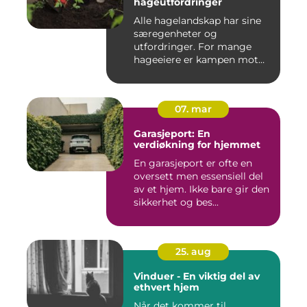
hageutfordringer
Alle hagelandskap har sine
særegenheter og
utfordringer. For mange
hageeiere er kampen mot
u&o...
07. mar
Garasjeport: En
verdiøkning for hjemmet
En garasjeport er ofte en
oversett men essensiell del
av et hjem. Ikke bare gir den
sikkerhet og bes...
25. aug
Vinduer - En viktig del av
ethvert hjem
Når det kommer til