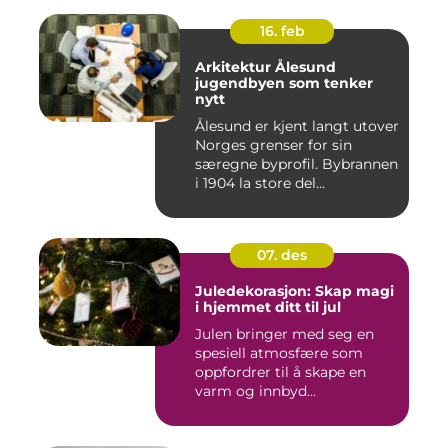
16. feb
Arkitektur Ålesund
jugendbyen som tenker
nytt
Ålesund er kjent langt utover
Norges grenser for sin
særegne byprofil. Bybrannen
i 1904 la store del...
07. des
Juledekorasjon: Skap magi
i hjemmet ditt til jul
Julen bringer med seg en
spesiell atmosfære som
oppfordrer til å skape en
varm og innbyd...