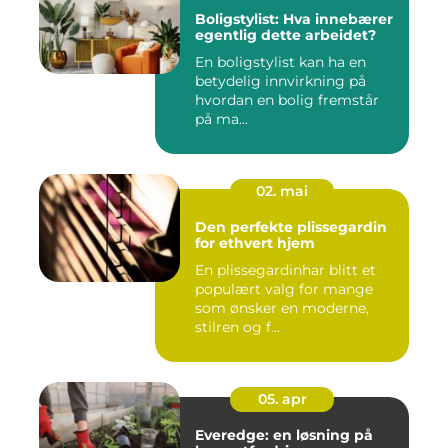
Boligstylist: Hva innebærer
egentlig dette arbeidet?
En boligstylist kan ha en
betydelig innvirkning på
hvordan en bolig fremstår
på ma...
02. mai
Den perfekte plissegardin
for ethvert hjem
En plissegardinhar blitt et
populært valg for mange
som ønsker en moderne,
stilren og f...
05. apr
Everedge: en løsning på