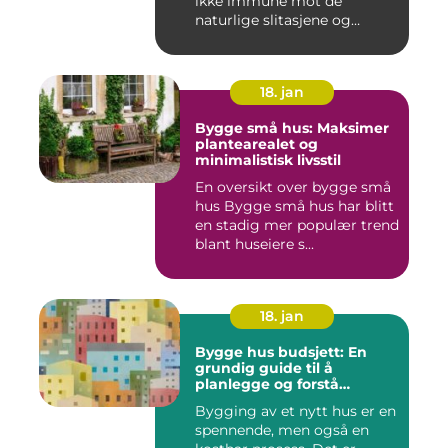
ikke immune mot de
naturlige slitasjene og
skaden...
18. jan
Bygge små hus: Maksimer
plantearealet og
minimalistisk livsstil
En oversikt over bygge små
hus Bygge små hus har blitt
en stadig mer populær trend
blant huseiere s...
18. jan
Bygge hus budsjett: En
grundig guide til å
planlegge og forstå
kostnadene
Bygging av et nytt hus er en
spennende, men også en