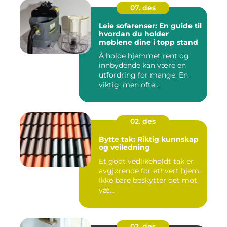
07. des
Leie sofarenser: En guide til
hvordan du holder
møblene dine i topp stand
Å holde hjemmet rent og
innbydende kan være en
utfordring for mange. En
viktig, men ofte...
02. des
Bytte tak: Riktig kunnskap
og veiledning
Et godt vedlikeholdt tak er
avgjørende for ethvert hjem.
Ikke bare beskytter det mot
væ...
02. des