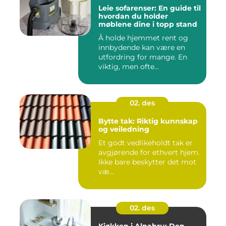
Leie sofarenser: En guide til
hvordan du holder
møblene dine i topp stand
Å holde hjemmet rent og
innbydende kan være en
utfordring for mange. En
viktig, men ofte...
02. des
Bytte tak: Riktig kunnskap
og veiledning
Et godt vedlikeholdt tak er
avgjørende for ethvert hjem.
Ikke bare beskytter det mot
væ...
02. des