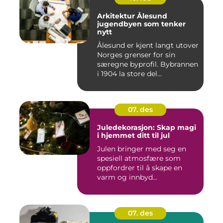
Arkitektur Ålesund
jugendbyen som tenker
nytt
Ålesund er kjent langt utover
Norges grenser for sin
særegne byprofil. Bybrannen
i 1904 la store del...
07. des
Juledekorasjon: Skap magi
i hjemmet ditt til jul
Julen bringer med seg en
spesiell atmosfære som
oppfordrer til å skape en
varm og innbyd...
07. des