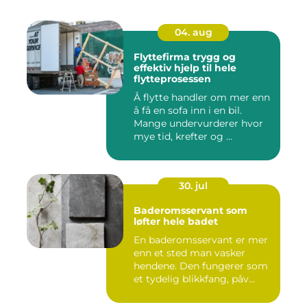
04. aug
Flyttefirma trygg og
effektiv hjelp til hele
flytteprosessen
Å flytte handler om mer enn
å få en sofa inn i en bil.
Mange undervurderer hvor
mye tid, krefter og ...
30. jul
Baderomsservant som
løfter hele badet
En baderomsservant er mer
enn et sted man vasker
hendene. Den fungerer som
et tydelig blikkfang, påv...