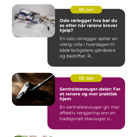
05. jun
Oslo rørlegger hva bør du
se etter når rørene krever
hjelp?
En oslo rørlegger spiller en
viktig rolle i hverdagen til
både boligeiere, gårdeiere
og bedrifter. R...
02. apr
Sentralstøvsuger-deler: For
et renere og mer praktisk
hjem
En sentralstøvsuger gir mer
effektiv rengjøring enn en
tradisjonell støvsuger o...