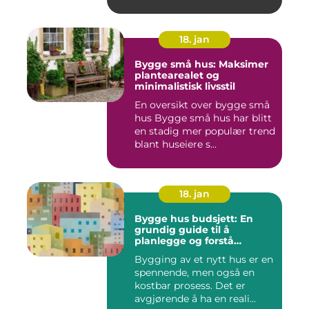
skaden...
18. jan
Bygge små hus: Maksimer
plantearealet og
minimalistisk livsstil
En oversikt over bygge små
hus Bygge små hus har blitt
en stadig mer populær trend
blant huseiere s...
18. jan
Bygge hus budsjett: En
grundig guide til å
planlegge og forstå
kostnadene
Bygging av et nytt hus er en
spennende, men også en
kostbar prosess. Det er
avgjørende å ha en reali...