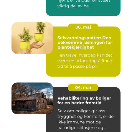
hjem, er vinduer en svært
viktig del av he...
06. mai
Selvvanningspotter: Den
bekvemme løsningen for
plantekjærlighet
I en travel hverdag kan det
være en utfordring å finne
tid til å passe på pl...
04. mai
Rehabilitering av boliger
for en bedre fremtid
Selv om boliger gir oss
trygghet og komfort, er de
ikke immune mot de
naturlige slitasjene og