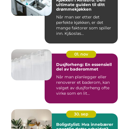
Kjøkken i Alnabru: Den
ultimate guiden til ditt
drømmekjøkken
Når man ser etter det
perfekte kjøkken, er det
mange faktorer som spiller
inn. Kj&oslas...
01. nov
Dusjforheng: En essensiell
del av baderommet
Når man planlegger eller
renoverer et baderom, kan
valget av dusjforheng ofte
virke som en lit...
30. sep
Boligstylist: Hva innebærer