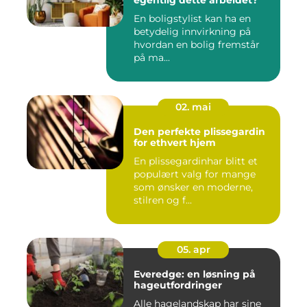
egentlig dette arbeidet?
En boligstylist kan ha en
betydelig innvirkning på
hvordan en bolig fremstår
på ma...
02. mai
Den perfekte plissegardin
for ethvert hjem
En plissegardinhar blitt et
populært valg for mange
som ønsker en moderne,
stilren og f...
05. apr
Everedge: en løsning på
hageutfordringer
Alle hagelandskap har sine