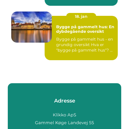
18. jan
Bygge på gammelt hus: En
dybdegående oversikt
Bygge på gammelt hus - en
grundig oversikt Hva er
"bygge på gammelt hus"? ...
Adresse