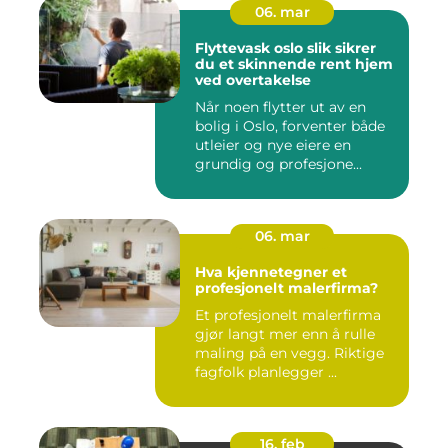
06. mar
Flyttevask oslo slik sikrer
du et skinnende rent hjem
ved overtakelse
Når noen flytter ut av en
bolig i Oslo, forventer både
utleier og nye eiere en
grundig og profesjone...
06. mar
Hva kjennetegner et
profesjonelt malerfirma?
Et profesjonelt malerfirma
gjør langt mer enn å rulle
maling på en vegg. Riktige
fagfolk planlegger ...
16. feb