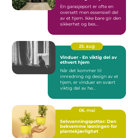
En garasjeport er ofte en
oversett men essensiell del
av et hjem. Ikke bare gir den
sikkerhet og bes...
25. aug
Vinduer - En viktig del av
ethvert hjem
Når det kommer til
innredning og design av et
hjem, er vinduer en svært
viktig del av he...
06. mai
Selvvanningspotter: Den
bekvemme løsningen for
plantekjærlighet