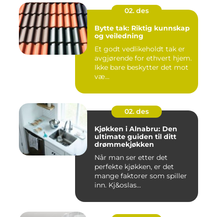
02. des
Bytte tak: Riktig kunnskap
og veiledning
Et godt vedlikeholdt tak er
avgjørende for ethvert hjem.
Ikke bare beskytter det mot
væ...
02. des
Kjøkken i Alnabru: Den
ultimate guiden til ditt
drømmekjøkken
Når man ser etter det
perfekte kjøkken, er det
mange faktorer som spiller
inn. Kj&oslas...