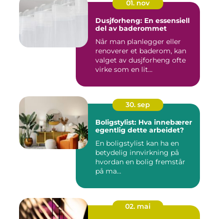
01. nov
Dusjforheng: En essensiell
del av baderommet
Når man planlegger eller
renoverer et baderom, kan
valget av dusjforheng ofte
virke som en lit...
30. sep
Boligstylist: Hva innebærer
egentlig dette arbeidet?
En boligstylist kan ha en
betydelig innvirkning på
hvordan en bolig fremstår
på ma...
02. mai