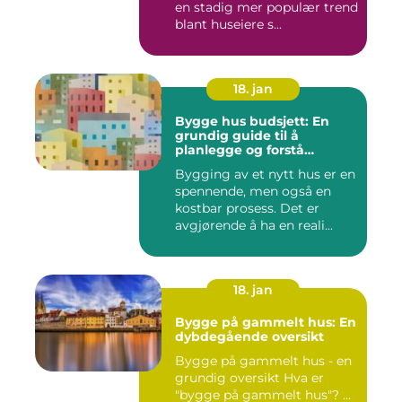
en stadig mer populær trend
blant huseiere s...
18. jan
Bygge hus budsjett: En
grundig guide til å
planlegge og forstå
kostnadene
Bygging av et nytt hus er en
spennende, men også en
kostbar prosess. Det er
avgjørende å ha en reali...
18. jan
Bygge på gammelt hus: En
dybdegående oversikt
Bygge på gammelt hus - en
grundig oversikt Hva er
"bygge på gammelt hus"? ...