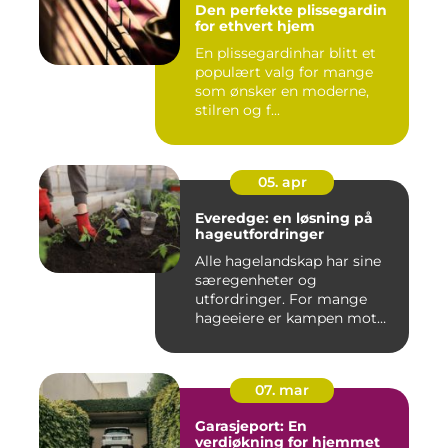
Den perfekte plissegardin
for ethvert hjem
En plissegardinhar blitt et
populært valg for mange
som ønsker en moderne,
stilren og f...
05. apr
Everedge: en løsning på
hageutfordringer
Alle hagelandskap har sine
særegenheter og
utfordringer. For mange
hageeiere er kampen mot
u&o...
07. mar
Garasjeport: En
verdiøkning for hjemmet