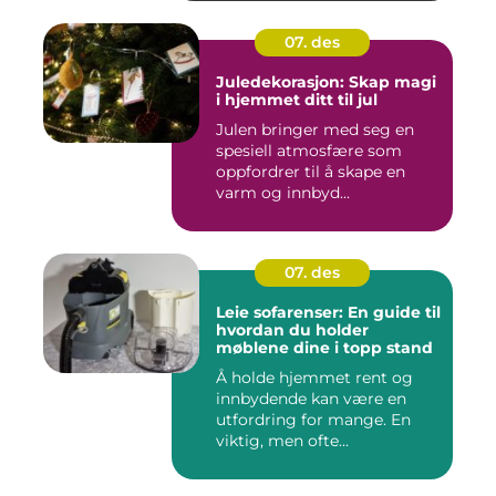
07. des
Juledekorasjon: Skap magi
i hjemmet ditt til jul
Julen bringer med seg en
spesiell atmosfære som
oppfordrer til å skape en
varm og innbyd...
07. des
Leie sofarenser: En guide til
hvordan du holder
møblene dine i topp stand
Å holde hjemmet rent og
innbydende kan være en
utfordring for mange. En
viktig, men ofte...