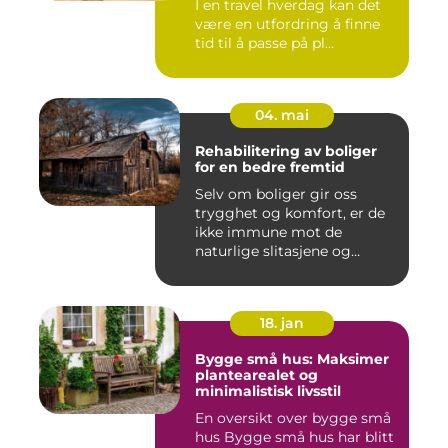
I en travel hverdag kan det
være en utfordring å finne
tid til å passe på pl...
04. mai
Rehabilitering av boliger
for en bedre fremtid
Selv om boliger gir oss
trygghet og komfort, er de
ikke immune mot de
naturlige slitasjene og
skaden...
18. jan
Bygge små hus: Maksimer
plantearealet og
minimalistisk livsstil
En oversikt over bygge små
hus Bygge små hus har blitt