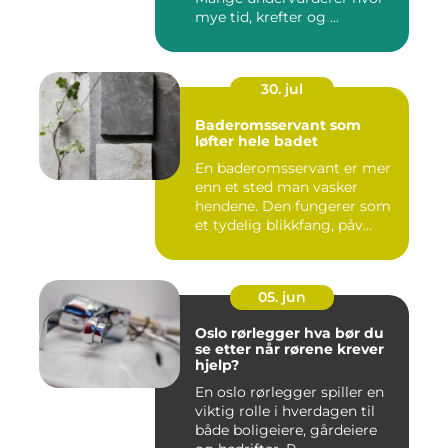
mye tid, krefter og ...
30. jul
Baderomsservant som
løfter hele badet
En baderomsservant er mer
enn et sted man vasker
hendene. Den fungerer som
et tydelig blikkfang, påv...
05. jun
Oslo rørlegger hva bør du
se etter når rørene krever
hjelp?
En oslo rørlegger spiller en
viktig rolle i hverdagen til
både boligeiere, gårdeiere