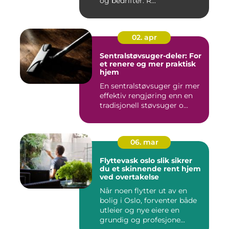
og bedrifter. R...
02. apr
Sentralstøvsuger-deler: For
et renere og mer praktisk
hjem
En sentralstøvsuger gir mer
effektiv rengjøring enn en
tradisjonell støvsuger o...
06. mar
Flyttevask oslo slik sikrer
du et skinnende rent hjem
ved overtakelse
Når noen flytter ut av en
bolig i Oslo, forventer både
utleier og nye eiere en
grundig og profesjone...