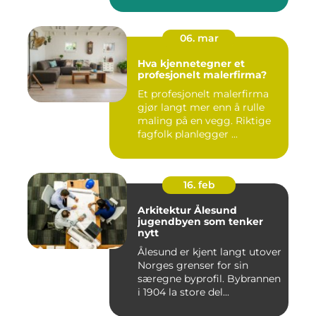
06. mar
Hva kjennetegner et
profesjonelt malerfirma?
Et profesjonelt malerfirma
gjør langt mer enn å rulle
maling på en vegg. Riktige
fagfolk planlegger ...
16. feb
Arkitektur Ålesund
jugendbyen som tenker
nytt
Ålesund er kjent langt utover
Norges grenser for sin
særegne byprofil. Bybrannen
i 1904 la store del...