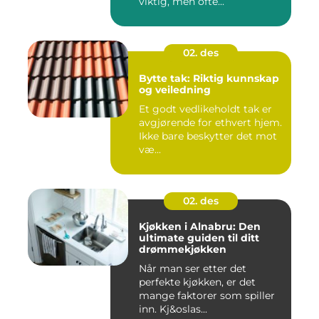
viktig, men ofte...
02. des
Bytte tak: Riktig kunnskap
og veiledning
Et godt vedlikeholdt tak er
avgjørende for ethvert hjem.
Ikke bare beskytter det mot
væ...
02. des
Kjøkken i Alnabru: Den
ultimate guiden til ditt
drømmekjøkken
Når man ser etter det
perfekte kjøkken, er det
mange faktorer som spiller
inn. Kj&oslas...