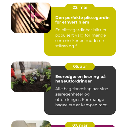
02. mai
Den perfekte plissegardin
for ethvert hjem
En plissegardinhar blitt et
populært valg for mange
som ønsker en moderne,
stilren og f...
05. apr
Everedge: en løsning på
hageutfordringer
Alle hagelandskap har sine
særegenheter og
utfordringer. For mange
hageeiere er kampen mot
u&o...
07. mar