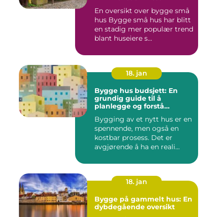
En oversikt over bygge små
hus Bygge små hus har blitt
en stadig mer populær trend
blant huseiere s...
18. jan
Bygge hus budsjett: En
grundig guide til å
planlegge og forstå
kostnadene
Bygging av et nytt hus er en
spennende, men også en
kostbar prosess. Det er
avgjørende å ha en reali...
18. jan
Bygge på gammelt hus: En
dybdegående oversikt