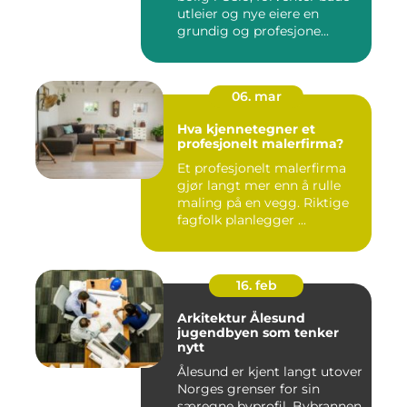
utleier og nye eiere en
grundig og profesjone...
06. mar
Hva kjennetegner et
profesjonelt malerfirma?
Et profesjonelt malerfirma
gjør langt mer enn å rulle
maling på en vegg. Riktige
fagfolk planlegger ...
16. feb
Arkitektur Ålesund
jugendbyen som tenker
nytt
Ålesund er kjent langt utover
Norges grenser for sin
særegne byprofil. Bybrannen