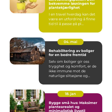
bekvemme løsningen for
plantekjærlighet
I en travel hverdag kan det
være en utfordring å finne
tid til å passe på pl...
04. mai
Rehabilitering av boliger
for en bedre fremtid
Selv om boliger gir oss
trygghet og komfort, er de
ikke immune mot de
naturlige slitasjene og
skaden...
18. jan
Bygge små hus: Maksimer
plantearealet og
minimalistisk livsstil