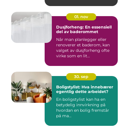
01. nov
Dusjforheng: En essensiell
del av baderommet
Når man planlegger eller
renoverer et baderom, kan
valget av dusjforheng ofte
virke som en lit...
30. sep
Boligstylist: Hva innebærer
egentlig dette arbeidet?
En boligstylist kan ha en
betydelig innvirkning på
hvordan en bolig fremstår
på ma...