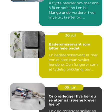
Å flytte handler om mer enn
å få en sofa inn i en bil.
Mange undervurderer hvor
mye tid, krefter og ...
30. jul
Baderomsservant som
løfter hele badet
En baderomsservant er mer
enn et sted man vasker
hendene. Den fungerer som
et tydelig blikkfang, påv...
05. jun
Oslo rørlegger hva bør du
se etter når rørene krever
hjelp?
En oslo rørlegger spiller en