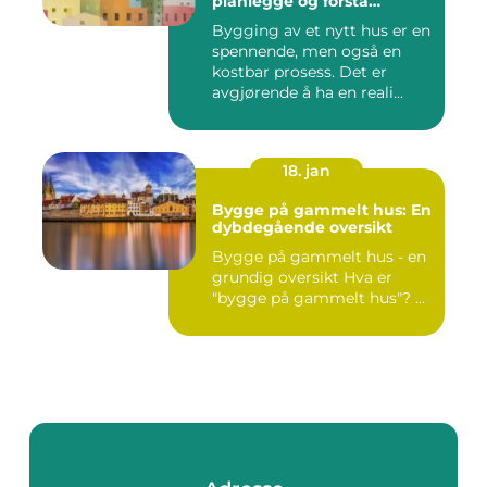
planlegge og forstå
kostnadene
Bygging av et nytt hus er en
spennende, men også en
kostbar prosess. Det er
avgjørende å ha en reali...
18. jan
Bygge på gammelt hus: En
dybdegående oversikt
Bygge på gammelt hus - en
grundig oversikt Hva er
"bygge på gammelt hus"? ...