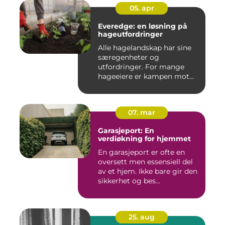
05. apr
Everedge: en løsning på
hageutfordringer
Alle hagelandskap har sine
særegenheter og
utfordringer. For mange
hageeiere er kampen mot
u&o...
07. mar
Garasjeport: En
verdiøkning for hjemmet
En garasjeport er ofte en
oversett men essensiell del
av et hjem. Ikke bare gir den
sikkerhet og bes...
25. aug