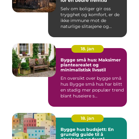
for en bedre fremtid
Selv om boliger gir oss
trygghet og komfort, er de
ikke immune mot de
naturlige slitasjene og
skaden...
18. jan
Bygge små hus: Maksimer
plantearealet og
minimalistisk livsstil
En oversikt over bygge små
hus Bygge små hus har blitt
en stadig mer populær trend
blant huseiere s...
18. jan
Bygge hus budsjett: En
grundig guide til å