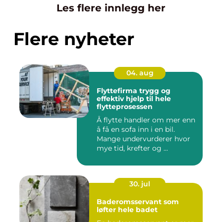
Les flere innlegg her
Flere nyheter
04. aug
Flyttefirma trygg og
effektiv hjelp til hele
flytteprosessen
Å flytte handler om mer enn
å få en sofa inn i en bil.
Mange undervurderer hvor
mye tid, krefter og ...
30. jul
Baderomsservant som
løfter hele badet