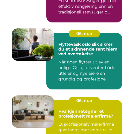
En sentralstøvsuger gir mer
effektiv rengjøring enn en
tradisjonell støvsuger o...
06. mar
Flyttevask oslo slik sikrer
du et skinnende rent hjem
ved overtakelse
Når noen flytter ut av en
bolig i Oslo, forventer både
utleier og nye eiere en
grundig og profesjone...
06. mar
Hva kjennetegner et
profesjonelt malerfirma?
Et profesjonelt malerfirma
gjør langt mer enn å rulle