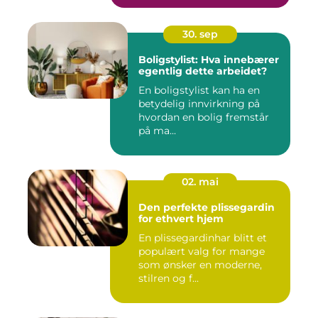
30. sep
Boligstylist: Hva innebærer
egentlig dette arbeidet?
En boligstylist kan ha en
betydelig innvirkning på
hvordan en bolig fremstår
på ma...
02. mai
Den perfekte plissegardin
for ethvert hjem
En plissegardinhar blitt et
populært valg for mange
som ønsker en moderne,
stilren og f...