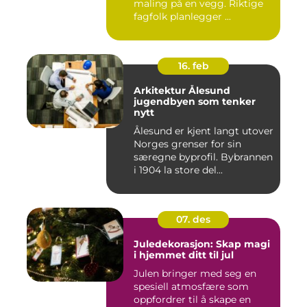
maling på en vegg. Riktige
fagfolk planlegger ...
16. feb
Arkitektur Ålesund
jugendbyen som tenker
nytt
Ålesund er kjent langt utover
Norges grenser for sin
særegne byprofil. Bybrannen
i 1904 la store del...
07. des
Juledekorasjon: Skap magi
i hjemmet ditt til jul
Julen bringer med seg en
spesiell atmosfære som
oppfordrer til å skape en