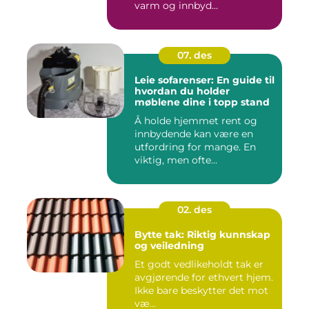
varm og innbyd...
07. des
Leie sofarenser: En guide til
hvordan du holder
møblene dine i topp stand
Å holde hjemmet rent og
innbydende kan være en
utfordring for mange. En
viktig, men ofte...
02. des
Bytte tak: Riktig kunnskap
og veiledning
Et godt vedlikeholdt tak er
avgjørende for ethvert hjem.
Ikke bare beskytter det mot
væ...