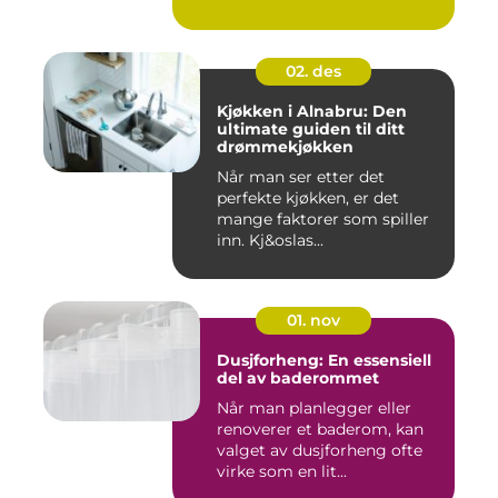
02. des
Kjøkken i Alnabru: Den
ultimate guiden til ditt
drømmekjøkken
Når man ser etter det
perfekte kjøkken, er det
mange faktorer som spiller
inn. Kj&oslas...
01. nov
Dusjforheng: En essensiell
del av baderommet
Når man planlegger eller
renoverer et baderom, kan
valget av dusjforheng ofte
virke som en lit...