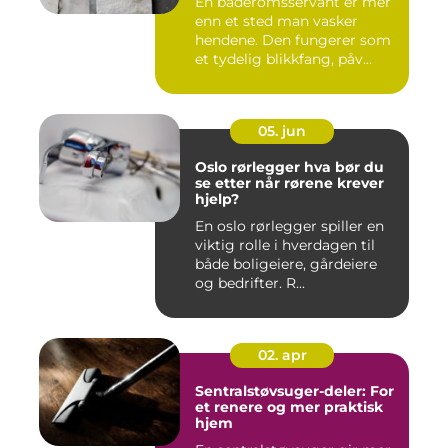
En baderomsservant er mer
enn et sted man vasker
hendene. Den fungerer som
et tydelig blikkfang, påv...
05. jun
Oslo rørlegger hva bør du
se etter når rørene krever
hjelp?
En oslo rørlegger spiller en
viktig rolle i hverdagen til
både boligeiere, gårdeiere
og bedrifter. R...
02. apr
Sentralstøvsuger-deler: For
et renere og mer praktisk
hjem