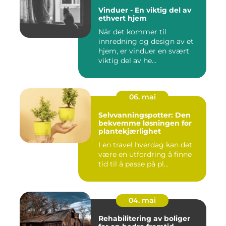
Vinduer - En viktig del av
ethvert hjem
Når det kommer til
innredning og design av et
hjem, er vinduer en svært
viktig del av he...
06. mai
Selvvanningspotter: Den
bekvemme løsningen for
plantekjærlighet
I en travel hverdag kan det
være en utfordring å finne
tid til å passe på pl...
04. mai
Rehabilitering av boliger