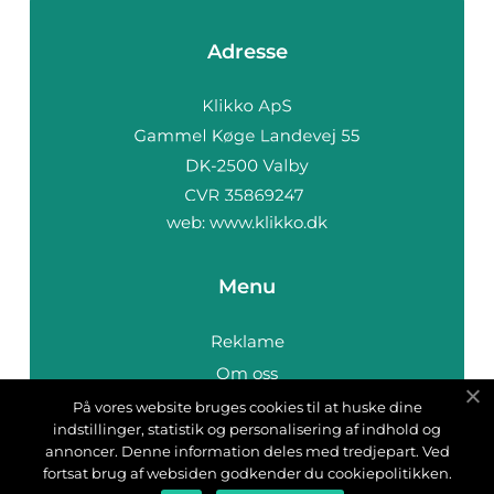
Adresse
web:
www.klikko.dk
Menu
Reklame
Om oss
Cookies
På vores website bruges cookies til at huske dine
indstillinger, statistik og personalisering af indhold og
Kontakt Oss
annoncer. Denne information deles med tredjepart. Ved
Sitemap
fortsat brug af websiden godkender du cookiepolitikken.